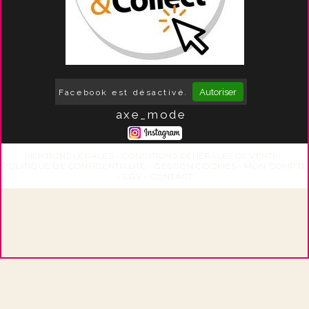
Autoriser
Facebook est désactivé.
axe_mode
MENTIONS LÉGALES
CONDITIONS GÉNÉRALES DE VENTE
POLITIQUE DE CONFIDENTIALITÉ
GESTION COOKIES
MON COMPTE
CGV
CONTACT