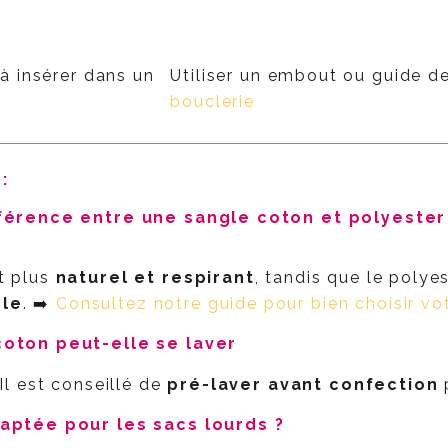
e à insérer dans un
Utiliser un embout ou guide d
bouclerie
Q
:
férence entre une sangle coton et polyester
t plus
naturel et respirant
, tandis que le polye
le
. ➡️
Consultez notre guide pour bien choisir vo
coton peut-elle se laver
 Il est conseillé de
pré-laver avant confection
p
daptée pour les sacs lourds ?