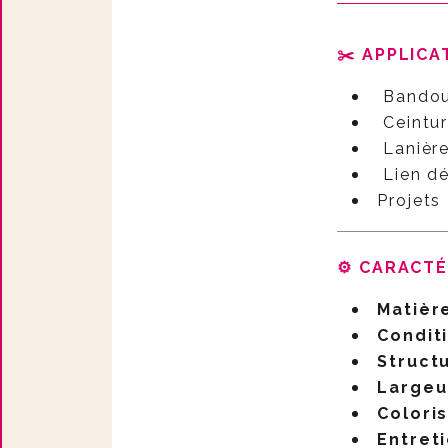
✂️ APPLICA
Bandoul
Ceintur
Lanière
Lien dé
Projets
⚙️ CARACT
Matièr
Condi
Struct
Largeu
Colori
Entret