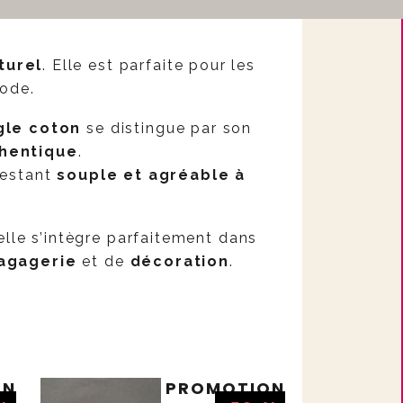
turel
. Elle est parfaite pour les
mode.
gle coton
se distingue par son
thentique
.
restant
souple et agréable à
 elle s’intègre parfaitement dans
agagerie
et de
décoration
.
ON
PROMOTION