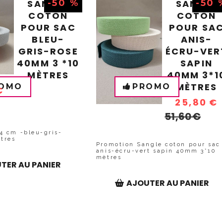
SANGLE
-50 %
SANGLE
-50 
COTON
COTON
POUR SAC
POUR SA
BLEU-
ANIS-
GRIS-ROSE
ÉCRU-VER
40MM 3 *10
SAPIN
MÈTRES
40MM 3*1
MÈTRES
OMO
PROMO
€
25,80
€
51,60
€
4 cm -bleu-gris-
ètres
Promotion Sangle coton pour sac
anis-écru-vert sapin 40mm 3*10
mètres
TER AU PANIER
AJOUTER AU PANIER