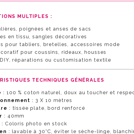
TIONS MULTIPLES :
ières, poignées et anses de sacs
es en tissu, sangles décoratives
s pour tabliers, bretelles, accessoires mode
coratif pour coussins, rideaux, housses
 DIY, réparations ou customisation textile
ÉRISTIQUES TECHNIQUES GÉNÉRALES
e
: 100 % coton naturel, doux au toucher et respe
tionnement
: 3 X 10 mètres
ure
: tissée plate, bord renforcé
r
: 40mm
s
: Coloris photo en stock
ien
: lavable à 30°C, éviter le sèche-linge, blanchi