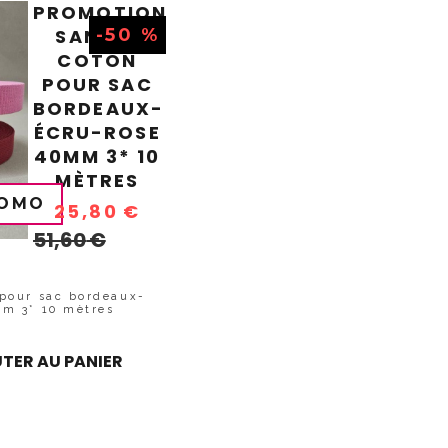
PROMOTION
SANGLE
-50 %
COTON
POUR SAC
BORDEAUX-
ÉCRU-ROSE
40MM 3* 10
MÈTRES
OMO
25,80
€
51,60
€
pour sac bordeaux-
mm 3* 10 mètres
TER AU PANIER