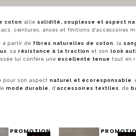
e coton
allie
solidité, souplesse et aspect na
acs, ceintures, anses et finitions d’accessoires 
 à partir de
fibres naturelles de coton
, la
san
oux
, sa
résistance à la traction
et son
look au
issée lui confère une
excellente tenue
tout en 
e pour son aspect
naturel et écoresponsable
,
 de
mode durable
, d’
accessoires textiles
, de
b
PROMOTION
PROMOTI