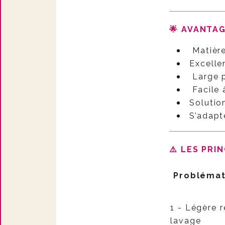
🌟 AVANTA
Matière
Excelle
Large p
Facile 
Solutio
S’adapt
⚠️ LES PRI
Problémat
1 - Légère r
lavage