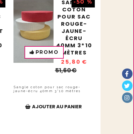
%
SANGLE
-50 %
COTON
C
POUR SAC
ROUGE-
T
JAUNE-
ÉCRU
0
40MM 3*10
MÈTRES
PROMO
25,80
€
51,60
€
Sangle coton pour sac rouge-
jaune-écru 40mm 3*10 mètres
AJOUTER AU PANIER