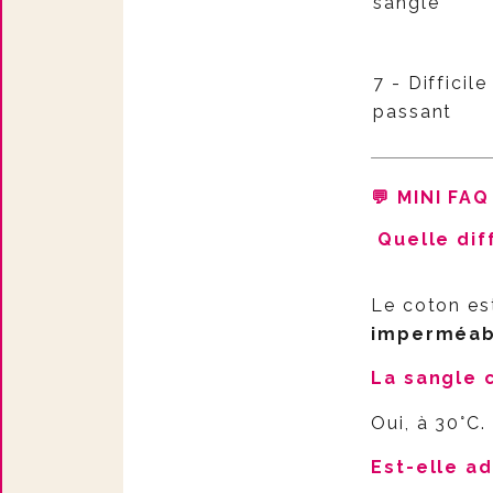
sangle
7 - Difficil
passant
💬 MINI FA
Quelle dif
Le coton es
imperméab
La sangle 
Oui, à 30°C.
Est-elle a