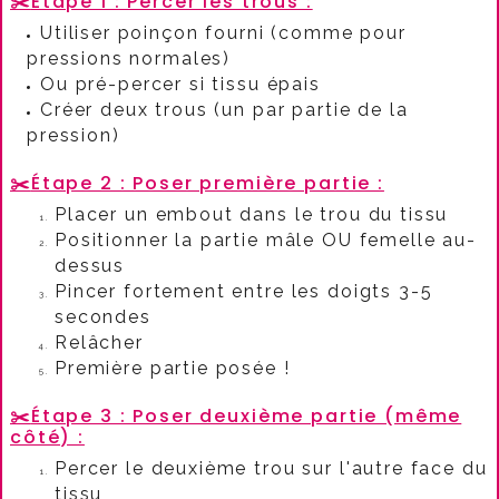
✂️
Étape 1 : Percer les trous :​
Utiliser poinçon fourni (comme pour
pressions normales)
Ou pré-percer si tissu épais
Créer deux trous (un par partie de la
pression)​
✂️
Étape 2 : Poser première partie :​
Placer un embout dans le trou du tissu
Positionner la partie mâle OU femelle au-
dessus
Pincer fortement entre les doigts 3-5
secondes
Relâcher
Première partie posée !​
✂️
Étape 3 : Poser deuxième partie (même
côté) :​
Percer le deuxième trou sur l'autre face du
tissu