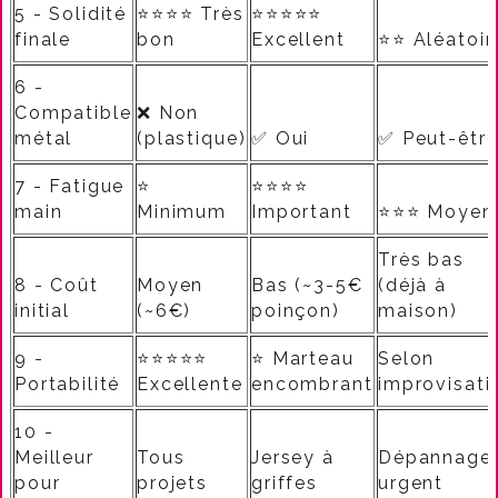
5 - Solidité
⭐⭐⭐⭐ Très
⭐⭐⭐⭐⭐
finale
bon
Excellent
⭐⭐ Aléatoir
6 -
Compatible
❌ Non
métal
(plastique)
✅ Oui
✅ Peut-êtr
7 - Fatigue
⭐
⭐⭐⭐⭐
main
Minimum
Important
⭐⭐⭐ Moyen
Très bas
8 - Coût
Moyen
Bas (~3-5€
(déjà à
initial
(~6€)
poinçon)
maison)
9 -
⭐⭐⭐⭐⭐
⭐ Marteau
Selon
Portabilité
Excellente
encombrant
improvisati
10 -
Meilleur
Tous
Jersey à
Dépannage
pour
projets
griffes
urgent