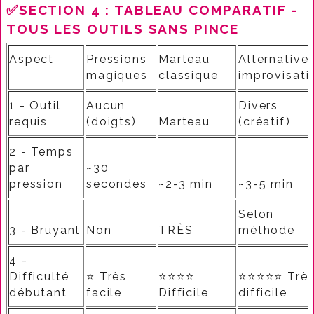
✅SECTION 4 : TABLEAU COMPARATIF -
TOUS LES OUTILS SANS PINCE
Aspect
Pressions
Marteau
Alternative
magiques
classique
improvisati
1 - Outil
Aucun
Divers
requis
(doigts)
Marteau
(créatif)
2 - Temps
par
~30
pression
secondes
~2-3 min
~3-5 min
Selon
3 - Bruyant
Non
TRÈS
méthode
4 -
Difficulté
⭐ Très
⭐⭐⭐⭐
⭐⭐⭐⭐⭐ Trè
débutant
facile
Difficile
difficile