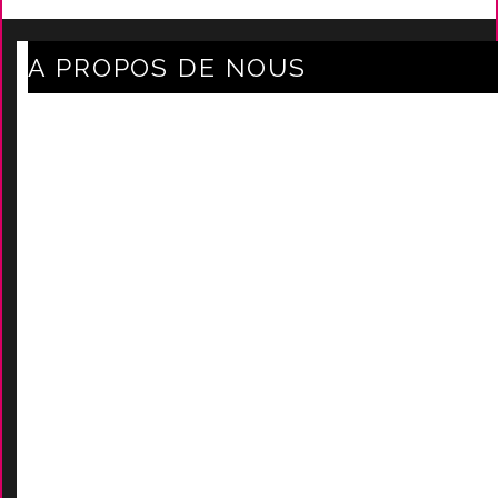
A PROPOS DE NOUS
Axe Mode Accessoires au coeur du sentier
Mentions légales
Délais Et Frais De Livraison
Conditions Générales De Ven
Tes
Nos marques
-
Nos certificats
AIDES
Contactez-Nous
D
emande de devis