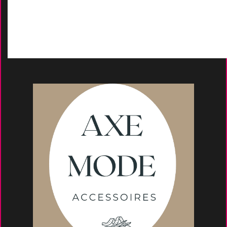
Moyens de paieme
nt
s
Conseils et astuce
s