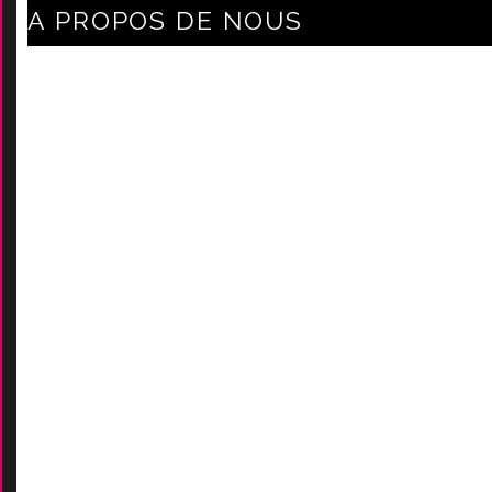
A PROPOS DE NOUS
Axe Mode Accessoires au coeur du sentier
Mentions légales
Délais Et Frais De Livraison
Conditions Générales De Ven
Tes
Nos marques
-
Nos certificats
AIDES
Contactez-Nous
D
emande de devis
Moyens de paieme
nt
s