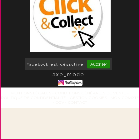
Autoriser
Facebook est désactivé.
axe_mode
MENTIONS LÉGALES
CONDITIONS GÉNÉRALES DE VENTE
POLITIQUE DE CONFIDENTIALITÉ
GESTION COOKIES
MON COMPTE
CGV
CONTACT