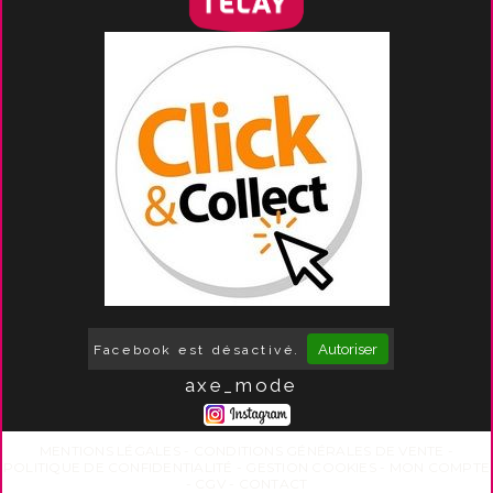
Autoriser
Facebook est désactivé.
axe_mode
MENTIONS LÉGALES
CONDITIONS GÉNÉRALES DE VENTE
POLITIQUE DE CONFIDENTIALITÉ
GESTION COOKIES
MON COMPTE
CGV
CONTACT