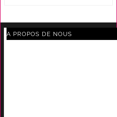
A PROPOS DE NOUS
Axe Mode Accessoires au coeur du sentier
Mentions légales
Délais Et Frais De Livraison
Conditions Générales De Ven
Tes
Nos marques
-
Nos certificats
AIDES