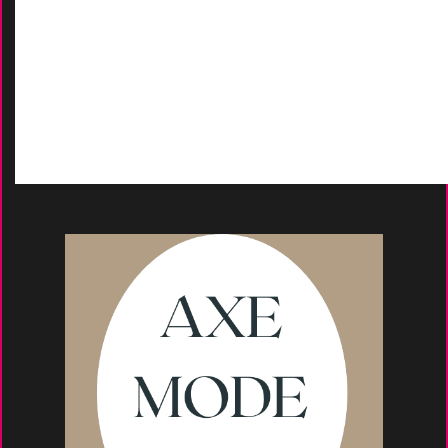
Contactez-Nous
D
emande de devis
Moyens de paieme
nt
s
Conseils et astuce
s