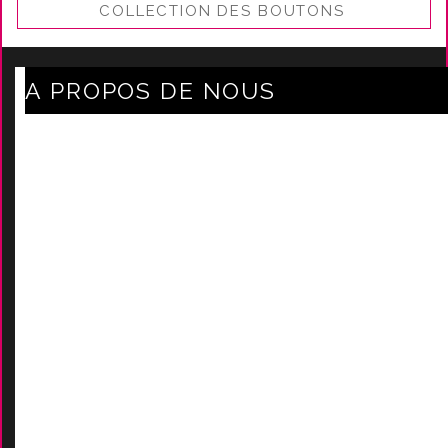
COLLECTION DES BOUTONS
A PROPOS DE NOUS
Axe Mode Accessoires au coeur du sentier
Mentions légales
Délais Et Frais De Livraison
Conditions Générales De Ven
Tes
Nos marques
-
Nos certificats
AIDES
Contactez-Nous