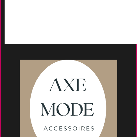
D
emande de devis
Moyens de paieme
nt
s
Conseils et astuce
s