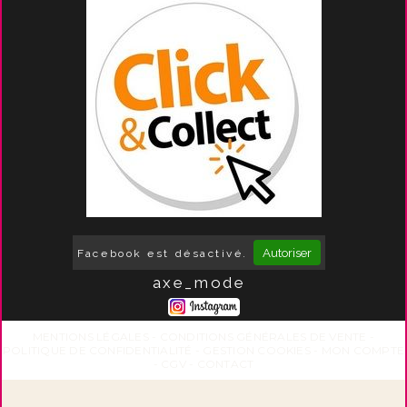
Autoriser
Facebook est désactivé.
axe_mode
MENTIONS LÉGALES
CONDITIONS GÉNÉRALES DE VENTE
POLITIQUE DE CONFIDENTIALITÉ
GESTION COOKIES
MON COMPTE
CGV
CONTACT