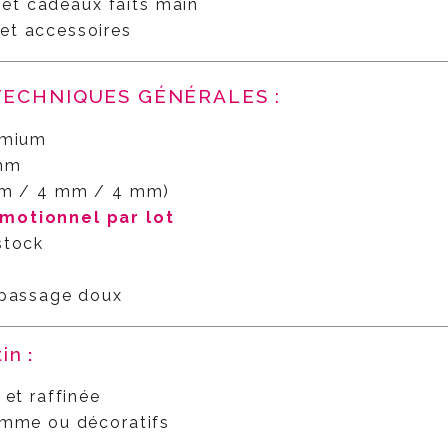
s et cadeaux faits main
et accessoires
TECHNIQUES GÉNÉRALES :
emium
mm
mm / 4 mm / 4 mm)
omotionnel par lot
stock
epassage doux
tin
:
 et raffinée
amme ou décoratifs