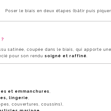
Poser le biais en deux étapes (bâtir puis piquer
 ?
issu satinée, coupée dans le biais, qui apporte un
récié pour son rendu
soigné et raffiné
.
ures et emmanchures
,
es, lingerie
,
pes, couvertures, coussins),
articles mariage
.