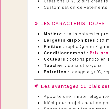
Créations DIY, loisirs créatif
Customisation de vêtements 
⚙️ LES CARACTÉRISTIQUES 
Matière :
satin polyester pr
Largeurs disponibles :
10 
Finition :
replié (9 mm / 9 
Conditionnement :
Prix pr
Couleurs :
coloris photo en 
Toucher :
doux et soyeux
Entretien :
lavage à 30°C, r
🌟
Les avantages du biais sa
Apporte une finition élégante
Idéal pour projets haut de g