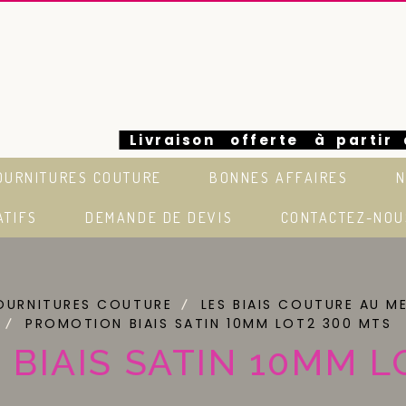
Livraison offerte à partir
OURNITURES COUTURE
BONNES AFFAIRES
N
euros en France
ATIFS
DEMANDE DE DEVIS
CONTACTEZ-NOU
OURNITURES COUTURE
LES BIAIS COUTURE AU M
PROMOTION BIAIS SATIN 10MM LOT2 300 MTS
BIAIS SATIN 10MM L