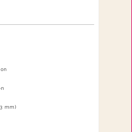
lon
on
–3 mm)