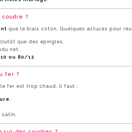
 à coudre ?
ant
que le biais coton. Quelques astuces pour réus
plutôt que des épingles,
ndu net,
/10 ou 80/12
.
u fer ?
le fer est trop chaud. Il faut :
ure
,
 satin.
in sur des courbes ?