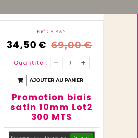
Ref :
R KAN
34,50
€
69,00
€
Quantité :
AJOUTER AU PANIER
Promotion biais
satin 10mm Lot2
300 MTS
Autoriser
Facebook est désactivé.