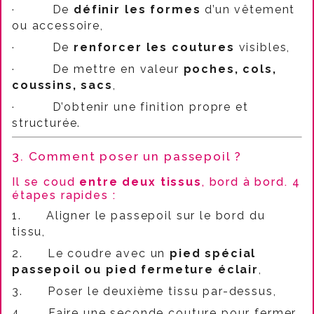
·
De
définir les formes
d’un vêtement
ou accessoire,
·
De
renforcer les coutures
visibles,
·
De mettre en valeur
poches, cols,
coussins, sacs
,
·
D’obtenir une finition propre et
structurée.
3. Comment poser un passepoil ?
Il se coud
entre deux tissus
, bord à bord. 4
étapes rapides :
1.
Aligner le passepoil sur le bord du
tissu,
2.
Le coudre avec un
pied spécial
passepoil ou pied fermeture éclair
,
3.
Poser le deuxième tissu par-dessus,
4.
Faire une seconde couture pour fermer