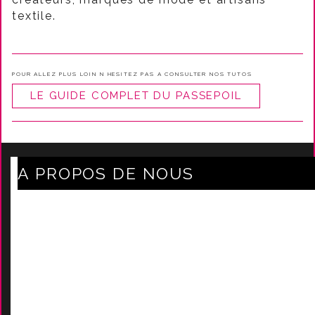
textile.
POUR ALLEZ PLUS LOIN N HESITEZ PAS A CONSULTER NOS TUTOS
LE GUIDE COMPLET DU PASSEPOIL
A PROPOS DE NOUS
Axe Mode Accessoires au coeur du sentier
Mentions légales
Délais Et Frais De Livraison