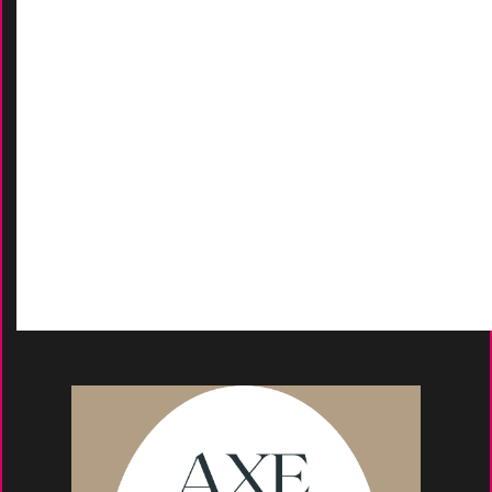
Conditions Générales De Ven
Tes
Nos marques
-
Nos certificats
AIDES
Contactez-Nous
D
emande de devis
Moyens de paieme
nt
s
Conseils et astuce
s