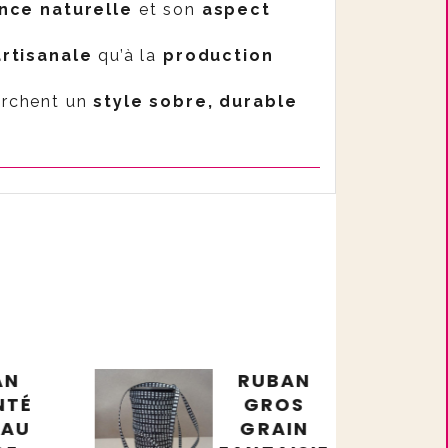
nce naturelle
et son
aspect
rtisanale
qu’à la
production
herchent un
style sobre, durable
AN
RUBAN
NTÉ
GROS
 AU
GRAIN