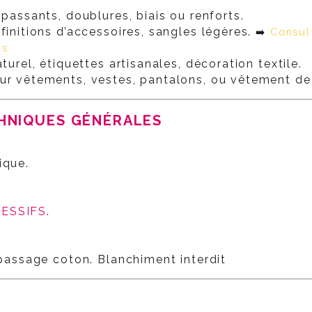
 passants, doublures, biais ou renforts.
finitions d’accessoires, sangles légères.
➡️
Consul
ns
turel, étiquettes artisanales, décoration textile.
ur vêtements, vestes, pantalons, ou vêtement de 
CHNIQUES GÉNÉRALES
ique.
RESSIFS
.
epassage coton. Blanchiment interdit