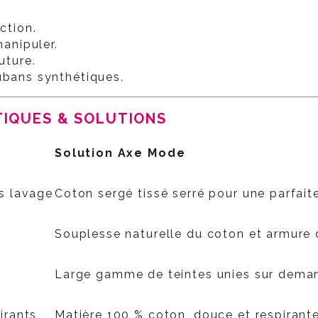
ction.
manipuler.
uture.
ubans synthétiques.
TIQUES & SOLUTIONS
Solution Axe Mode
s lavage
Coton sergé tissé serré pour une parfaite
Souplesse naturelle du coton et armure
s
Large gamme de teintes unies sur deman
irants
Matière 100 % coton, douce et respirant