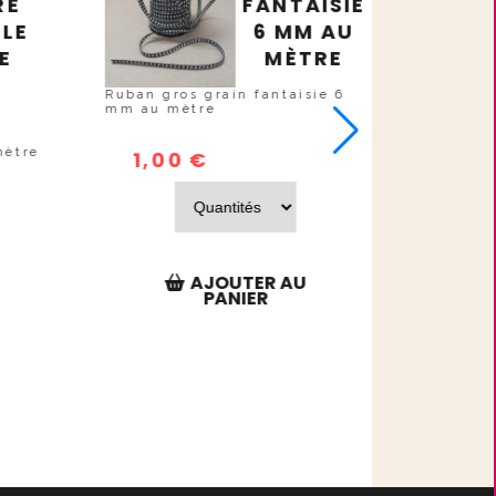
RE
FANTAISIE
LE
6 MM AU
E
MÈTRE
Ruban gros grain fantaisie 6
mm au mètre
mètre
1,00
€
AJOUTER AU
PANIER