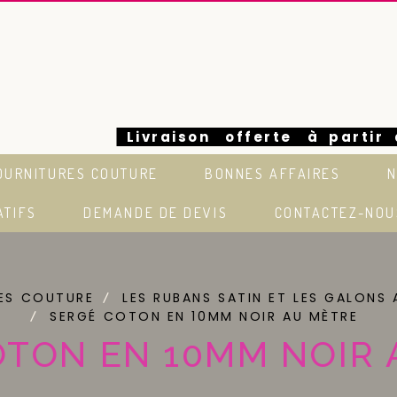
Livraison offerte à partir
OURNITURES COUTURE
BONNES AFFAIRES
N
euros en France
ATIFS
DEMANDE DE DEVIS
CONTACTEZ-NOU
RES COUTURE
LES RUBANS SATIN ET LES GALONS
SERGÉ COTON EN 10MM NOIR AU MÈTRE
OTON EN 10MM NOIR 