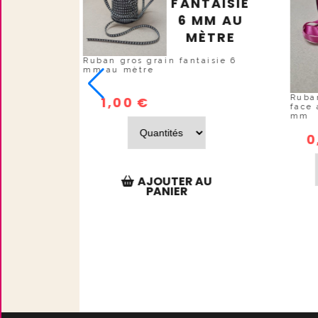
TRE
FANTAISIE
UBLE
6 MM AU
ACE
MÈTRE
Ruban gros grain fantaisie 6
mm au mètre
u mètre
Ruba
1,00
€
face 
mm
0
AJOUTER AU
PANIER
U