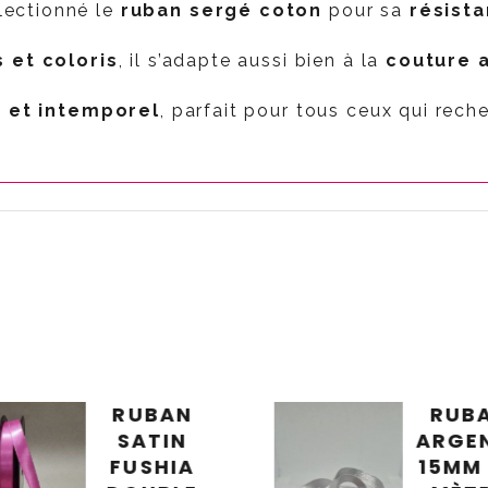
lectionné le
ruban sergé coton
pour sa
résista
 et coloris
, il s’adapte aussi bien à la
couture a
e et intemporel
, parfait pour tous ceux qui rec
RUBAN
RUB
SATIN
ARGE
FUSHIA
15MM