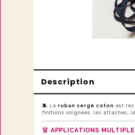
Description
🧵
Le
ruban sergé coton
est re
finitions soignées, les attaches, l
👗
APPLICATIONS MULTIPL