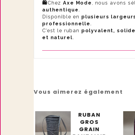
🛍️
Chez
Axe Mode
, nous avons sé
authentique
.
Disponible en
plusieurs largeurs
professionnelle
.
C’est le ruban
polyvalent, solid
et naturel
.
Vous aimerez également
BAN
RUBAN
ENTÉ
GROS
M AU
GRAIN