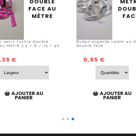
DOUBLE
MÈT
FACE AU
DOUB
MÈTRE
FAC
n satin fushia double
Ruban argenté 15mm au 
au mètre 3.5 / 6 / 15 / 40
double face
,39
€
0,65
€
AJOUTER AU
AJOUTER AU
PANIER
PANIER