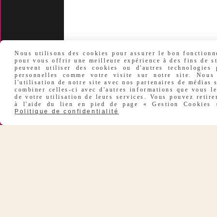
Mentions légales
Délais Et Frais De Livraison
Nous utilisons des cookies pour assurer le bon fonctionne
pour vous offrir une meilleure expérience à des fins de st
peuvent utiliser des cookies ou d'autres technologies
Conditions Générales De
personnelles comme votre visite sur notre site. Nous
Ven
Tes
l'utilisation de notre site avec nos partenaires de médias 
combiner celles-ci avec d'autres informations que vous le
de votre utilisation de leurs services. Vous pouvez retir
Nos marques
-
Nos
à l'aide du lien en pied de page « Gestion Cookies ».
Politique de confidentialité
certificats
F