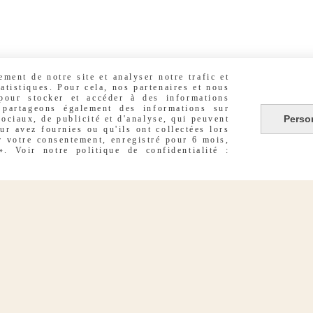
Contactez-Nous
D
emande de
devis
ment de notre site et analyser notre trafic et
atistiques. Pour cela, nos partenaires et nous
Moyens de
 pour stocker et accéder à des informations
 partageons également des informations sur
paieme
nt
s
Perso
sociaux, de publicité et d'analyse, qui peuvent
ur avez fournies ou qu'ils ont collectées lors
er votre consentement, enregistré pour 6 mois,
Conseils et
 Voir notre politique de confidentialité :
astuce
s
axe_mode
Autoriser
acebook est désactivé.