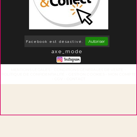
Autoriser
Facebook est désactivé.
axe_mode
MENTIONS LÉGALES
CONDITIONS GÉNÉRALES DE VENTE
POLITIQUE DE CONFIDENTIALITÉ
GESTION COOKIES
MON COMPTE
CGV
CONTACT