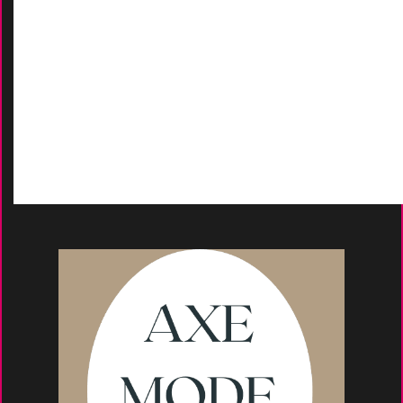
AIDES
Contactez-Nous
D
emande de devis
Moyens de paieme
nt
s
Conseils et astuce
s