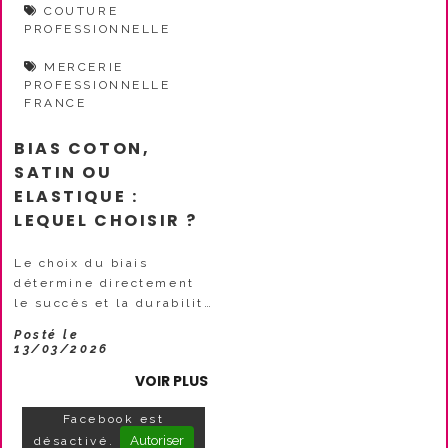
COUTURE
PROFESSIONNELLE
MERCERIE
PROFESSIONNELLE
FRANCE
BIAS COTON,
SATIN OU
ELASTIQUE :
LEQUEL CHOISIR ?
Le choix du biais
détermine directement
le succès et la durabilité
de votre projet de
Posté le
couture.
13/03/2026
Malheureusement,
VOIR PLUS
beaucoup de couturières
achètent le mauvais type
Facebook est
de biais et se demandent
Autoriser
désactivé.
pourquoi la pose ne