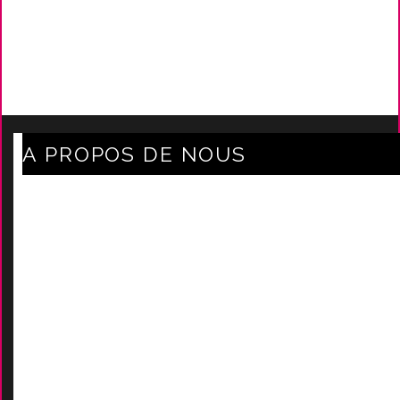
A PROPOS DE NOUS
Axe Mode Accessoires au coeur du sentier
Mentions légales
Délais Et Frais De Livraison
Conditions Générales De Ven
Tes
Nos marques
-
Nos certificats