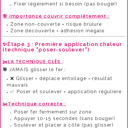
Fixer légèrement si besoin (pas bouger)
🎯
Importance couvrir complètement :​
Zone non-couverte = risque brûlure
Zone découverte = adhésion inégale
✨Étape 3 : Première application chaleur
(technique "poser-soulever")
✂️
LA TECHNIQUE CLÉS
:​
🎯
JAMAIS glisser le fer :​
❌ Glisser = déplace entoilage = résultat
mauvais
✅ Poser et soulever = application régulière
✂️
Technique correcte :​
Poser fer fermement sur zone
Appuyer 10-15 secondes (sans bouger)
Soulever et placer à côté (pas glisser)