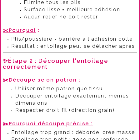
Élimine tous les plis
Surface lisse = meilleure adhésion
Aucun relief ne doit rester
✂️
Pourquoi
:​
Plis/poussière = barrière à l'adhésion colle
Résultat : entoilage peut se détacher après
✨Étape 2 : Découper l'entoilage
correctement
✂️
Découpe selon patron :​
Utiliser même patron que tissu
Découper entoilage exactement mêmes
dimensions
Respecter droit fil (direction grain)
✂️
Pourquoi découpe précise :​
Entoilage trop grand : déborde, crée masse
Entoilage trop petit : zone non renforcée