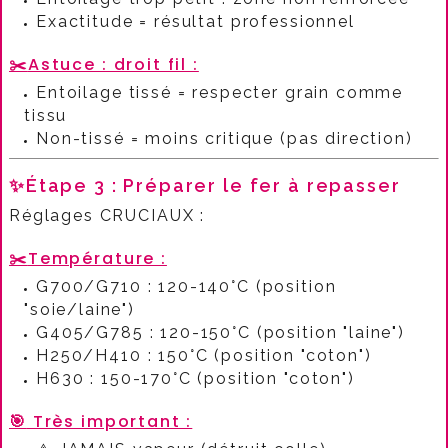
Exactitude = résultat professionnel
✂️
Astuce : droit fil :​
Entoilage tissé = respecter grain comme
tissu
Non-tissé = moins critique (pas direction)
✨Étape 3 : Préparer le fer à repasser
Réglages CRUCIAUX :​
✂️
Température :​
G700/G710 : 120-140°C (position
"soie/laine")
G405/G785 : 120-150°C (position "laine")
H250/H410 : 150°C (position "coton")
H630 : 150-170°C (position "coton")
🎯
Très important :​