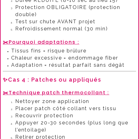
Durée RÉDUITE (8-10 sec au lieu 15)
Protection OBLIGATOIRE (protection
double)
Test sur chute AVANT projet
Refroidissement normal (30 min)
✂️
Pourquoi adaptations :​
Tissus fins = risque brûlure
Chaleur excessive = endommage fiber
Adaptation = résultat parfait sans dégât
✨Cas 4 : Patches ou appliqués
✂️
Technique patch thermocollant :​
Nettoyer zone application
Placer patch côté collant vers tissu
Recouvrir protection
Appuyer 20-30 secondes (plus long que
l’entoilage)
Retirer protection