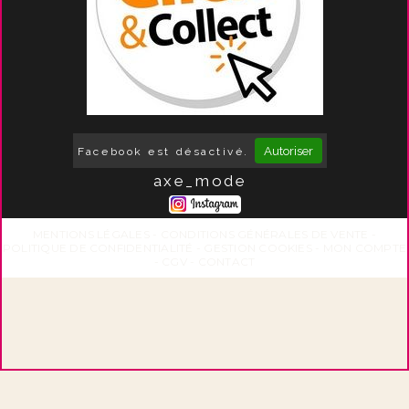
Autoriser
Facebook est désactivé.
axe_mode
MENTIONS LÉGALES
CONDITIONS GÉNÉRALES DE VENTE
POLITIQUE DE CONFIDENTIALITÉ
GESTION COOKIES
MON COMPTE
CGV
CONTACT