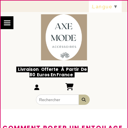
Panneau de gestion des cookies
Langue
▼
Livraison Offerte À Partir De
80 Euros En France