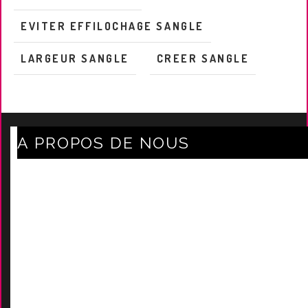
EVITER EFFILOCHAGE SANGLE
LARGEUR SANGLE
CREER SANGLE
A PROPOS DE NOUS
Axe Mode Accessoires au coeur du sentier
Mentions légales
Délais Et Frais De Livraison
Conditions Générales De Ven
Tes