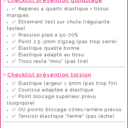
✨
Checklist prévention gondolage
✅ Repères 4 quarts élastique + tissus
marqués
✅ Étirement test sur chute (régularité
testée)
✅ Pression pied à 50-70%
✅ Point 2.5-3mm zigzag (pas trop serré)
✅ Élastique qualité bonne
✅ Élastique adapté au tissu
✅ Tissu reste "mou" (pas tiré)
✨
Checklist prévention torsion
✅ Élastique largeur ≥ 5mm (pas trop fin)
✅ Coulisse adaptée à élastique
✅ Point blocage supérieur prévu
(surpiqûre)
✅ OU points blocage côtés/arrière prévus
✅ Tension élastique "ferme" (pas lâche)