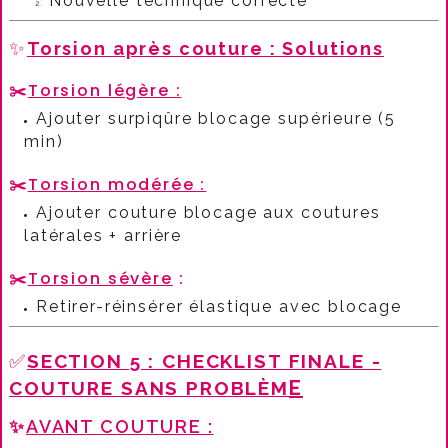
Nouvelle technique correcte
✨
Torsion après couture : Solutions
✂️
Torsion légère :
Ajouter surpiqûre blocage supérieure (5
min)
✂️
Torsion modérée :
Ajouter couture blocage aux coutures
latérales + arrière
✂️
Torsion sévère
:​
Retirer-réinsérer élastique avec blocage
✅
SECTION 5 : CHECKLIST FINALE -
E
COUTURE SANS PROBLÈM
✨
AVANT COUTURE :