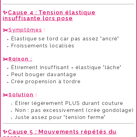
✨
Cause 4 : Tension élastique
insuffisante lors pose
✂️
Symptômes
:​
Élastique se tord car pas assez "ancré"
Froissements localisés
✂️
Raison :
Étirement insuffisant = élastique "lâche"
Peut bouger davantage
Crée propension à tordre
✂️
Solution
:​
Étirer légèrement PLUS durant couture
Non : pas excessivement (crée gondolage)
Juste assez pour "tension ferme"
✨
Cause 5 : Mouvements répétés du