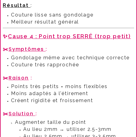
Résultat
:​
Couture lisse sans gondolage
Meilleur résultat général
✨
Cause 4 : Point trop SERRÉ (trop petit)
✂️
Symptômes
:​
Gondolage même avec technique correcte
Couture très rapprochée
✂️
Raison
:​
Points très petits = moins flexibles
Moins adaptés à l'étirement
Créent rigidité et froissement
✂️
Solution
:​
Augmenter taille du point
Au lieu 2mm → utiliser 2.5-3mm
Au lieu 2.5mm → utiliser 3-3.5mm