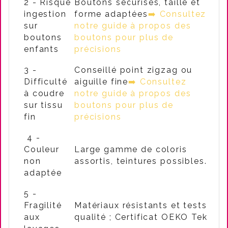
2 - Risque
Boutons sécurisés, taille et
ingestion
forme adaptées
➡️ Consultez
sur
notre guide à propos des
boutons
boutons pour plus de
enfants
précisions
3 -
Conseillé point zigzag ou
Difficulté
aiguille fine
➡️ Consultez
à coudre
notre guide à propos des
sur tissu
boutons pour plus de
fin
précisions
4 -
Couleur
Large gamme de coloris
non
assortis, teintures possibles.
adaptée
5 -
Fragilité
Matériaux résistants et tests
aux
qualité ; Certificat OEKO Tek