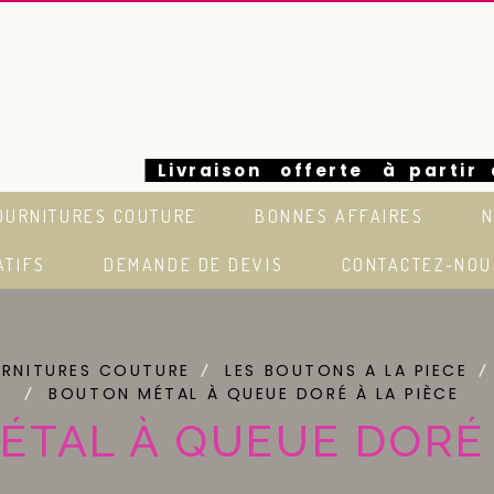
Livraison offerte à partir
OURNITURES COUTURE
BONNES AFFAIRES
N
euros en France
ATIFS
DEMANDE DE DEVIS
CONTACTEZ-NOU
URNITURES COUTURE
LES BOUTONS A LA PIECE
BOUTON MÉTAL À QUEUE DORÉ À LA PIÈCE
TAL À QUEUE DORÉ 