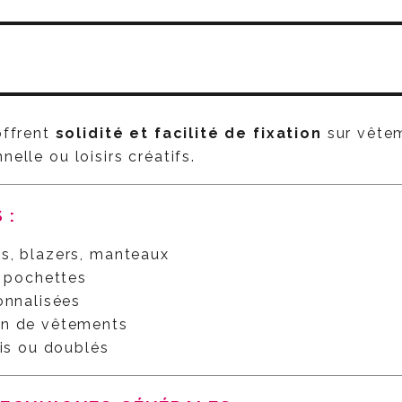
ffrent
solidité et facilité de fixation
sur vêtem
elle ou loisirs créatifs.
ES :
s, blazers, manteaux
, pochettes
onnalisées
on de vêtements
ais ou doublés