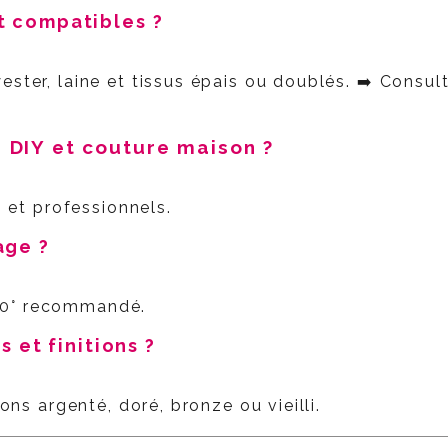
nt compatibles ?
ester, laine et tissus épais ou doublés. ➡️ Consu
r DIY et couture maison ?
s et professionnels.
age ?
30° recommandé.
es et finitions ?
ions argenté, doré, bronze ou vieilli.