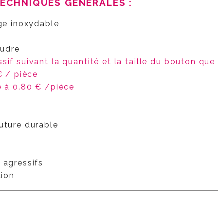
TECHNIQUES GÉNÉRALES :
age inoxydable
oudre
ssif suivant la quantité et la taille du bouton que
€ / pièce
e à 0.80 € /pièce
outure durable
 agressifs
tion