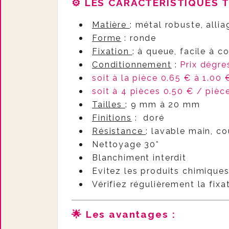
⚙️ LES CARACTÉRISTIQUES 
Matière
: métal robuste, alli
Forme
: ronde
Fixation
: à queue, facile à c
Conditionnement
:
Prix dégre
soit à la pièce 0.65 € à 1.00 
soit à 4 pièces 0.50 € / pièc
Tailles
: 9 mm à 20 mm
Finitions
: doré
Résistance
: lavable main, c
Nettoyage 30°
Blanchiment interdit
Evitez les produits chimiques
Vérifiez régulièrement la fixa
🌟 Les avantages :