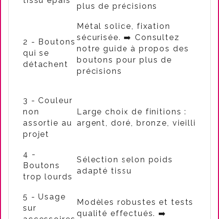
tissu épais
plus de précisions
Métal solide, fixation
sécurisée. ➡️ Consultez
2 - Boutons
notre guide à propos des
qui se
boutons pour plus de
détachent
précisions
3 - Couleur
non
Large choix de finitions :
assortie au
argent, doré, bronze, vieilli
projet
4 -
Sélection selon poids
Boutons
adapté tissu
trop lourds
5 - Usage
Modèles robustes et tests
sur
qualité effectués.
➡️