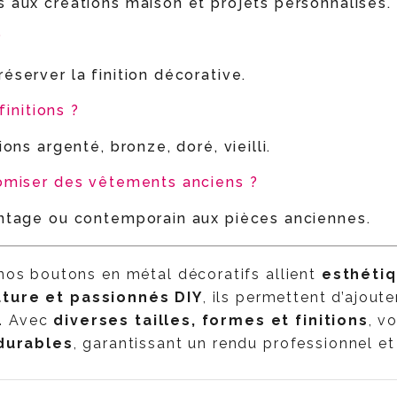
s aux créations maison et projets personnalisés.
?
éserver la finition décorative.
finitions ?
ions argenté, bronze, doré, vieilli.
stomiser des vêtements anciens ?
vintage ou contemporain aux pièces anciennes.
 nos boutons en métal décoratifs allient
esthétiq
uture et passionnés DIY
, ils permettent d’ajout
e. Avec
diverses tailles, formes et finitions
, v
durables
, garantissant un rendu professionnel et