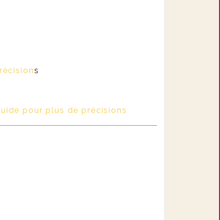
récision
s
guide pour plus de précisions