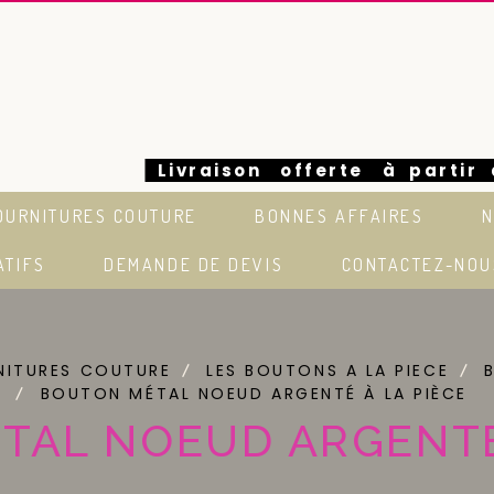
Livraison offerte à partir
OURNITURES COUTURE
BONNES AFFAIRES
N
euros en France
ATIFS
DEMANDE DE DEVIS
CONTACTEZ-NOU
NITURES COUTURE
LES BOUTONS A LA PIECE
BOUTON MÉTAL NOEUD ARGENTÉ À LA PIÈCE
TAL NOEUD ARGENTÉ 