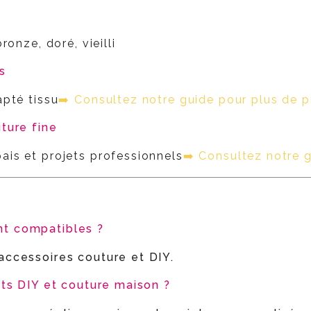
ronze, doré, vieilli
s
apté tissu
➡️ Consultez notre guide pour plus de p
uture fine
ais et projets professionnels
➡️ Consultez notre 
nt compatibles ?
accessoires couture et DIY.
jets DIY et couture maison ?