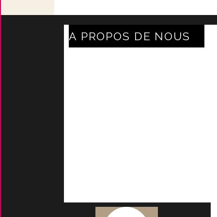
A PROPOS DE NOUS
Axe Mode Accessoires au
coeur du sentier
Mentions légales
Délais Et Frais De Livraison
Conditions Générales De
Ven
Tes
Nos marques
-
Nos
certificats