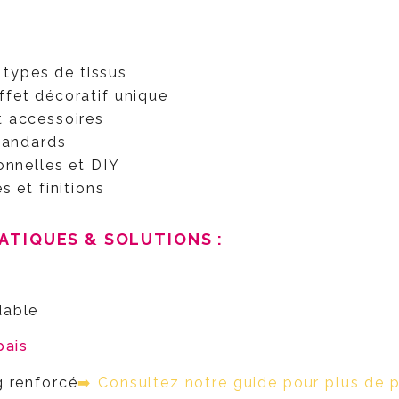
s types de tissus
fet décoratif unique
t accessoires
standards
onnelles et DIY
s et finitions
ATIQUES & SOLUTIONS :
dable
pais
g renforcé
➡️ Consultez notre guide pour plus de p