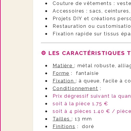
Couture de vêtements : veste
Accessoires : sacs, ceintures
Projets DIY et créations pers
Restauration ou customisati
Fixation rapide sur tissus ép
⚙️ LES CARACTÉRISTIQUES 
Matière
: métal robuste, alli
Forme
: fantaisie
Fixation
: à queue, facile à c
Conditionnement
:
Prix dégressif suivant la qua
soit à la pièce 1.75 €
soit à 4 pièces 1.40 € / pièc
Tailles
: 13 mm
Finitions
: doré