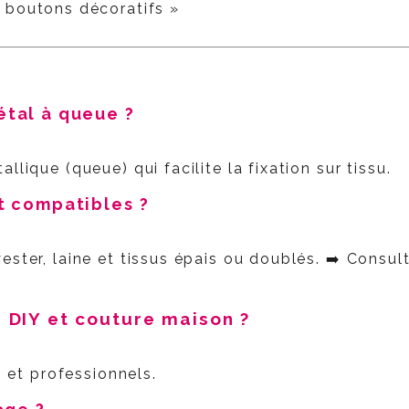
boutons décoratifs »
étal à queue ?
lique (queue) qui facilite la fixation sur tissu.
nt compatibles ?
ester, laine et tissus épais ou doublés. ➡️ Consu
r DIY et couture maison ?
s et professionnels.