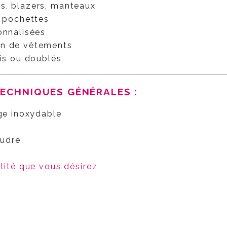
s, blazers, manteaux
, pochettes
onnalisées
on de vêtements
ais ou doublés
TECHNIQUES GÉNÉRALES :
age inoxydable
oudre
ntité que vous désirez
e