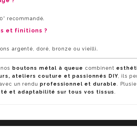
age ?
30° recommandé.
es et finitions ?
ions argenté, doré, bronze ou vieilli.
, nos
boutons métal à queue
combinent
esthéti
urs, ateliers couture et passionnés DIY
, ils 
avec un rendu
professionnel et durable
. Plusie
ité et adaptabilité sur tous vos tissus
.