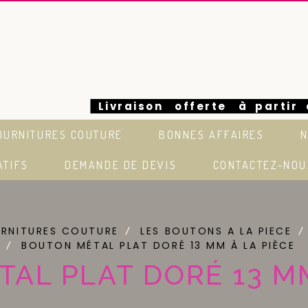
Livraison offerte à partir
OURNITURES COUTURE
BONNES AFFAIRES
N
euros en France
ATIFS
DEMANDE DE DEVIS
CONTACTEZ-NOU
URNITURES COUTURE
LES BOUTONS A LA PIECE
BOUTON MÉTAL PLAT DORÉ 13 MM À LA PIÈCE
AL PLAT DORÉ 13 MM