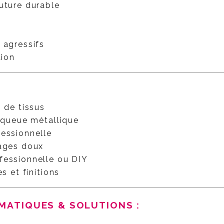
outure durable
 agressifs
tion
s de tissus
a queue métallique
fessionnelle
vages doux
fessionnelle ou DIY
s et finitions
ÉMATIQUES & SOLUTIONS :