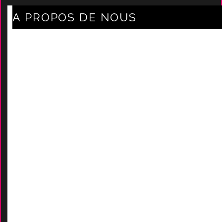
A PROPOS DE NOUS
Axe Mode Accessoires au coeur du sentier
Mentions légales
Délais Et Frais De Livraison
Conditions Générales De Ven
Tes
Nos marques
-
Nos certificats
AIDES
Contactez-Nous
D
emande de devis