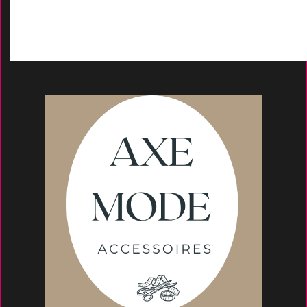
Moyens de paieme
nt
s
Conseils et astuce
s