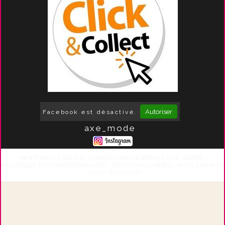
Autoriser
Facebook est désactivé.
axe_mode
MENTIONS LÉGALES
CONDITIONS GÉNÉRALES DE VENTE
POLITIQUE DE CONFIDENTIALITÉ
GESTION COOKIES
MON COMPTE
CGV
CONTACT