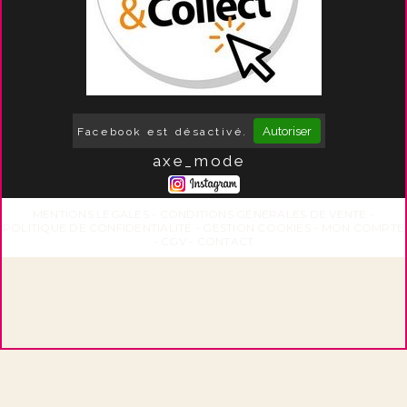
Autoriser
Facebook est désactivé.
axe_mode
MENTIONS LÉGALES
CONDITIONS GÉNÉRALES DE VENTE
POLITIQUE DE CONFIDENTIALITÉ
GESTION COOKIES
MON COMPTE
CGV
CONTACT