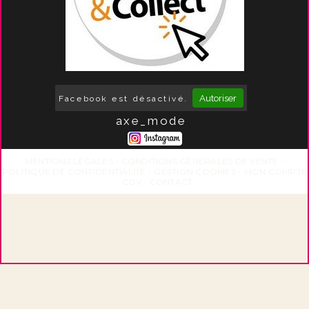
Autoriser
Facebook est désactivé.
axe_mode
MENTIONS LÉGALES
CONDITIONS GÉNÉRALES DE VENTE
POLITIQUE DE CONFIDENTIALITÉ
GESTION COOKIES
MON COMPTE
CGV
CONTACT