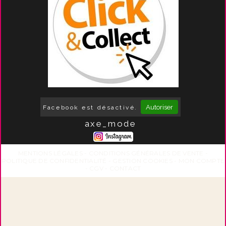
Autoriser
Facebook est désactivé.
axe_mode
MENTIONS LÉGALES
CONDITIONS GÉNÉRALES DE VENTE
POLITIQUE DE CONFIDENTIALITÉ
GESTION COOKIES
MON COMPTE
CGV
CONTACT