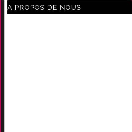
A PROPOS DE NOUS
Axe Mode Accessoires au coeur du sentier
Mentions légales
Délais Et Frais De Livraison
Conditions Générales De Ven
Tes
Nos marques
-
Nos certificats
AIDES
Contactez-Nous
D
emande de devis
Moyens de paieme
nt
s