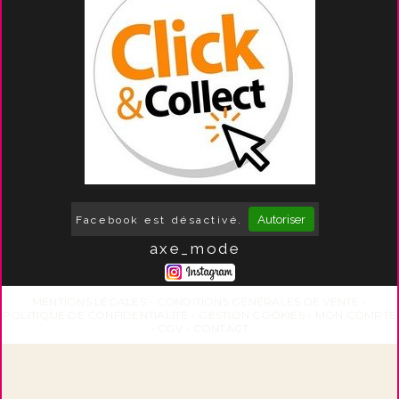
Autoriser
Facebook est désactivé.
axe_mode
MENTIONS LÉGALES
CONDITIONS GÉNÉRALES DE VENTE
POLITIQUE DE CONFIDENTIALITÉ
GESTION COOKIES
MON COMPTE
CGV
CONTACT