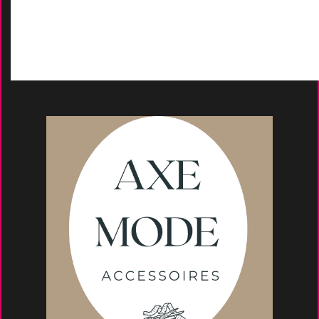
Moyens de paieme
nt
s
Conseils et astuce
s