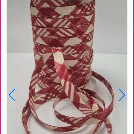
U
CORDON COTON 1,5 MM AU MÈTRE
Cordon coton 1,5 MM au mètre
0,55
€
AJOUTER AU PANIER