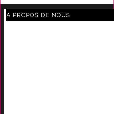
A PROPOS DE NOUS
Axe Mode Accessoires au coeur du sentier
Mentions légales
Délais Et Frais De Livraison
Conditions Générales De Ven
Tes
Nos marques
-
Nos certificats
AIDES
Contactez-Nous
D
emande de devis