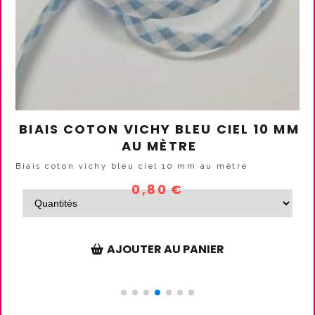
N
BIAIS SATIN NOIR/ BLANC 10MM AU
MÈTRE
Biais satin noir/ blanc 10mm au mètre
0,90
€
AJOUTER AU PANIER