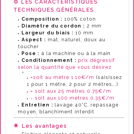
⚙️ LES CARACTÉRISTIQUES
TECHNIQUES GÉNÉRALES
Composition :
100% coton
Diamètre du cordon :
2 mm
Largeur du biais :
10 mm
Aspect :
mat, naturel, doux au
toucher
Pose :
à la machine ou à la main
Conditionnement :
prix dégressif
selon la quantité que vous désirez
-
soit au mètre 1.10€/m
(saisissez
1 pour 1 mètre, 2 pour 2 mètres...)
-
soit aux 25 mètres 0.75€/m
- soit aux 100 mètres 0.35€/m
Entretien :
lavage 40°C, repassage
moyen, blanchiment interdit
🌟 Les avantages