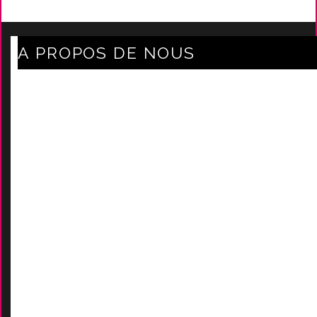
A PROPOS DE NOUS
Axe Mode Accessoires au coeur du sentier
Mentions légales
Délais Et Frais De Livraison
Conditions Générales De Ven
Tes
Nos marques
-
Nos certificats
AIDES
Contactez-Nous