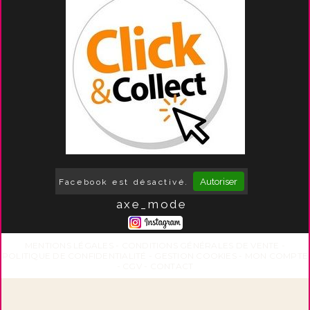
Autoriser
Facebook est désactivé.
axe_mode
MENTIONS LÉGALES
CONDITIONS GÉNÉRALES DE VENTE
POLITIQUE DE CONFIDENTIALITÉ
GESTION COOKIES
MON COMPTE
CGV
CONTACT