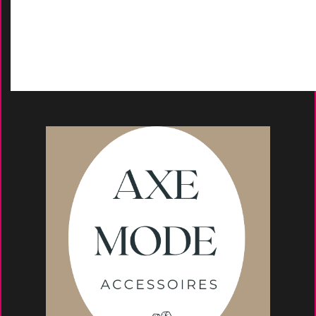
D
emande de devis
Moyens de paieme
nt
s
Conseils et astuce
s