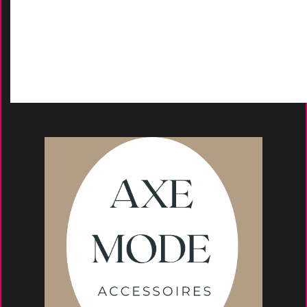
D
emande de devis
Moyens de paieme
nt
s
Conseils et astuce
s