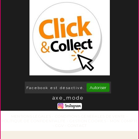
Autoriser
Facebook est désactivé.
axe_mode
MENTIONS LÉGALES
CONDITIONS GÉNÉRALES DE VENTE
POLITIQUE DE CONFIDENTIALITÉ
GESTION COOKIES
MON COMPTE
CGV
CONTACT