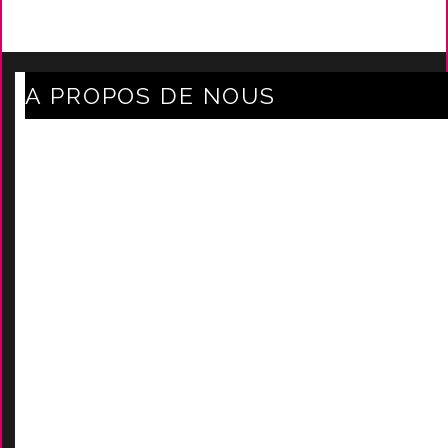
A PROPOS DE NOUS
Axe Mode Accessoires au coeur du sentier
Mentions légales
Délais Et Frais De Livraison
Conditions Générales De Ven
Tes
Nos marques
-
Nos certificats
AIDES
Contactez-Nous