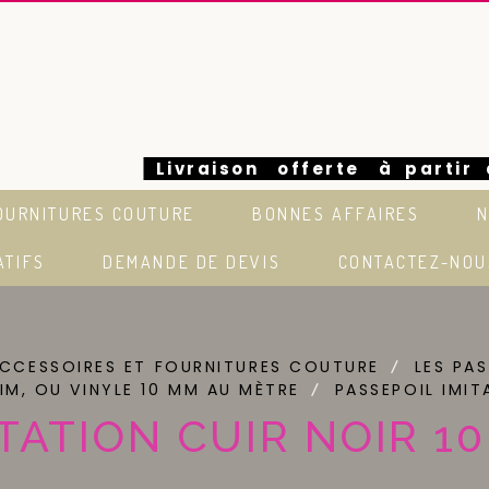
Livraison offerte à partir
OURNITURES COUTURE
BONNES AFFAIRES
N
euros en France
ATIFS
DEMANDE DE DEVIS
CONTACTEZ-NOU
CCESSOIRES ET FOURNITURES COUTURE
LES PA
IM, OU VINYLE 10 MM AU MÈTRE
PASSEPOIL IMI
ITATION CUIR NOIR 1