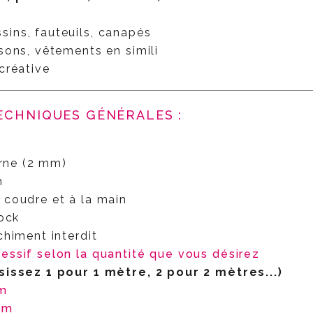
sins, fauteuils, canapés
sons, vêtements en simili
créative
TECHNIQUES GÉNÉRALES :
erne (2 mm)
m
coudre et à la main
ock
himent interdit
ressif selon la quantité que vous désirez
sissez 1 pour 1 mètre, 2 pour 2 mètres...)
/m
/m