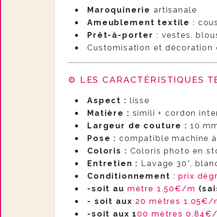
Maroquinerie
artisanale
Ameublement textile
: cous
Prêt-à-porter
: vestes, blou
Customisation et décoration 
⚙️ LES CARACTÉRISTIQUES 
Aspect :
lisse
Matière :
simili + cordon int
Largeur de couture :
10 m
Pose :
compatible machine à 
Coloris :
Coloris photo en st
Entretien :
Lavage 30°, blanc
Conditionnement
:
prix dég
-soit au
mètre 1.50€/m
(sai
- soit aux
20 mètres 1.05€
-soit aux 1
00 mètres 0.84€