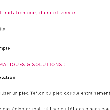
imitation cuir, daim et vinyle :
lle
imple
MATIQUES & SOLUTIONS :
olution
iliser un pied Teflon ou pied double entraînemen
 pas épingler, mais utiliser plutôt des pinces cou