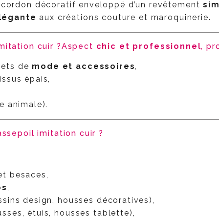
un cordon décoratif enveloppé d’un revêtement
sim
élégante
aux créations couture et maroquinerie.
mitation cuir ?
Aspect
chic et professionnel
, pr
ojets de
mode et accessoires
,
ssus épais,
e animale).
assepoil imitation cuir ?
t besaces,
os
,
sins design, housses décoratives),
sses, étuis, housses tablette),