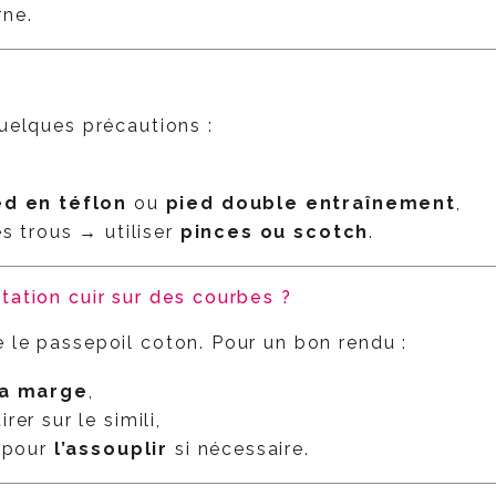
rne.
quelques précautions :
ed en téflon
ou
pied double entraînement
,
es trous → utiliser
pinces ou scotch
.
tation cuir sur des courbes ?
 le passepoil coton. Pour un bon rendu :
la marge
,
er sur le simili,
i pour
l’assouplir
si nécessaire.