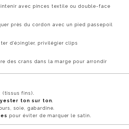
intenir avec pinces textile ou double-face
quer près du cordon avec un pied passepoil
ter d’épingler, privilégier clips
ire des crans dans la marge pour arrondir
x
(tissus fins).
lyester ton sur ton
.
ours, soie, gabardine.
ces
pour éviter de marquer le satin.