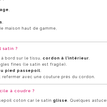
iage
,
s
,
 de maison haut de gamme,
 satin ?
 à bord sur le tissu,
cordon à l’intérieur
.
les fines (le satin est fragile).
u pied passepoil
.
t refermer avec une couture près du cordon.
icile à coudre ?
epoil coton car le satin
glisse
. Quelques astuce