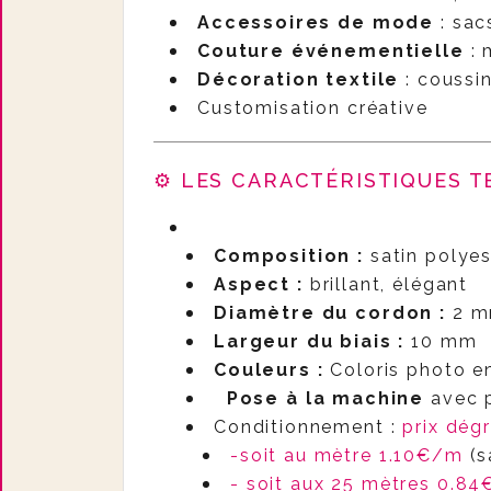
Accessoires de mode
: sac
Couture événementielle
: 
Décoration textile
: coussin
Customisation créative
⚙️ LES CARACTÉRISTIQUES 
Composition :
satin polyes
Aspect :
brillant, élégant
Diamètre du cordon :
2 
Largeur du biais :
10 mm
Couleurs :
Coloris photo e
Pose à la machine
avec p
Conditionnement :
prix dég
-soit au mètre 1.10€/m
(s
- soit aux 25 mètres 0.8