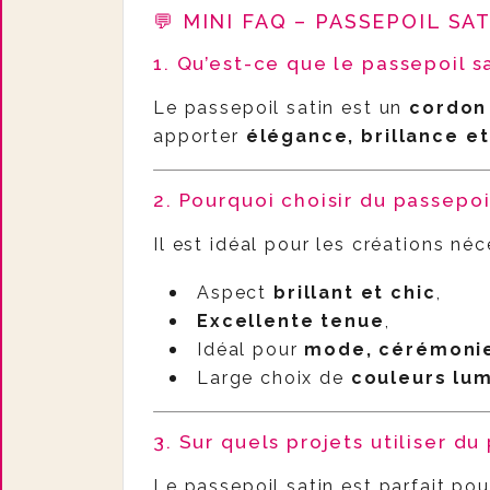
💬 MINI FAQ – PASSEPOIL SA
1. Qu’est-ce que le passepoil sa
Le passepoil satin est un
cordon 
apporter
élégance, brillance et
2. Pourquoi choisir du passepoil
Il est idéal pour les créations néc
Aspect
brillant et chic
,
Excellente tenue
,
Idéal pour
mode, cérémonie
Large choix de
couleurs lu
3. Sur quels projets utiliser du
Le passepoil satin est parfait pour