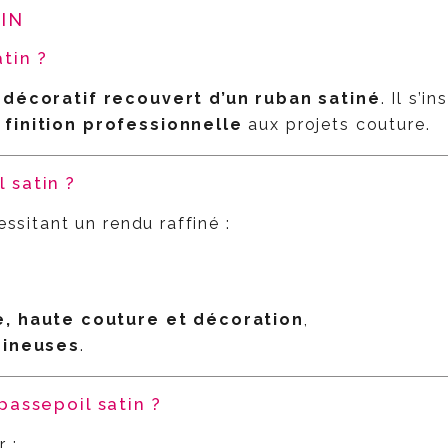
TIN
tin ?
décoratif recouvert d’un ruban satiné
. Il s’
 finition professionnelle
aux projets couture.
 satin ?
essitant un rendu raffiné :
, haute couture et décoration
,
mineuses
.
 passepoil satin ?
 :