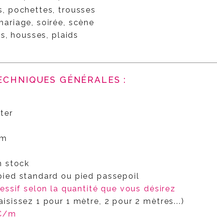
s, pochettes, trousses
mariage, soirée, scène
s, housses, plaids
TECHNIQUES GÉNÉRALES :
ter
mm
n stock
ied standard ou pied passepoil
ressif selon la quantité que vous désirez
aisissez 1 pour 1 mètre, 2 pour 2 mètres...)
4€/m