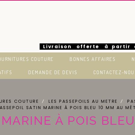
Livraison offerte à partir
OURNITURES COUTURE
BONNES AFFAIRES
N
euros en France
ATIFS
DEMANDE DE DEVIS
CONTACTEZ-NOU
TURES COUTURE
LES PASSEPOILS AU METRE
PA
ASSEPOIL SATIN MARINE À POIS BLEU 10 MM AU M
 MARINE À POIS BLE