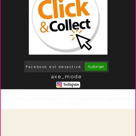
Autoriser
Facebook est désactivé.
axe_mode
MENTIONS LÉGALES
CONDITIONS GÉNÉRALES DE VENTE
POLITIQUE DE CONFIDENTIALITÉ
GESTION COOKIES
MON COMPTE
CGV
CONTACT