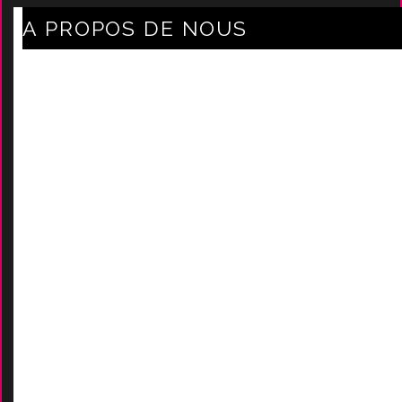
A PROPOS DE NOUS
Axe Mode Accessoires au coeur du sentier
Mentions légales
Délais Et Frais De Livraison
Conditions Générales De Ven
Tes
Nos marques
-
Nos certificats
AIDES
Contactez-Nous
D
emande de devis