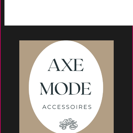
Moyens de paieme
nt
s
Conseils et astuce
s