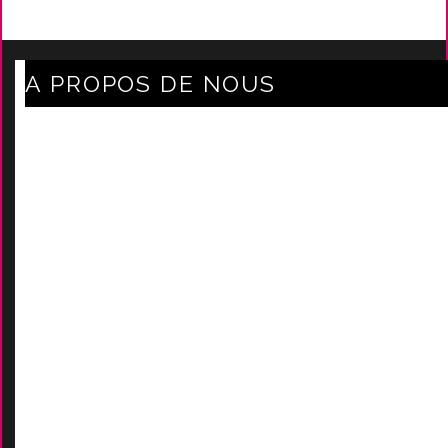
A PROPOS DE NOUS
Axe Mode Accessoires au coeur du sentier
Mentions légales
Délais Et Frais De Livraison
Conditions Générales De Ven
Tes
Nos marques
-
Nos certificats
AIDES
Contactez-Nous