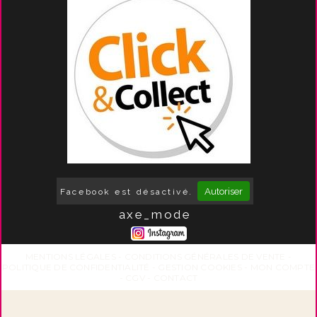
Autoriser
Facebook est désactivé.
axe_mode
MENTIONS LÉGALES
CONDITIONS GÉNÉRALES DE VENTE
POLITIQUE DE CONFIDENTIALITÉ
GESTION COOKIES
MON COMPTE
CGV
CONTACT