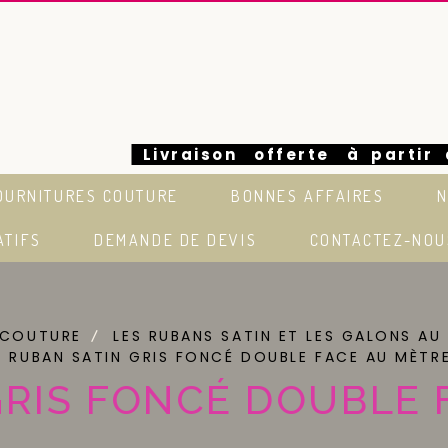
Livraison offerte à partir
OURNITURES COUTURE
BONNES AFFAIRES
N
euros en France
ATIFS
DEMANDE DE DEVIS
CONTACTEZ-NOU
 COUTURE
LES RUBANS SATIN ET LES GALONS AU
RUBAN SATIN GRIS FONCÉ DOUBLE FACE AU MÈTR
GRIS FONCÉ DOUBLE 