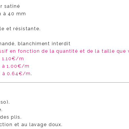
r satiné
mm à 40 mm
le et résistante.
mandé, blanchiment interdit
ssif en fonction de la quantité et de la taille que
à 1.10€/m
m à 1.00€/m
m à 0.64€/m
.
so).
.
des plis.
action et au lavage doux.