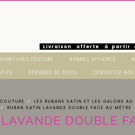
Livraison offerte à partir
OURNITURES COUTURE
BONNES AFFAIRES
N
euros en France
ATIFS
DEMANDE DE DEVIS
CONTACTEZ-NOU
 COUTURE
LES RUBANS SATIN ET LES GALONS AU
RUBAN SATIN LAVANDE DOUBLE FACE AU MÈTRE
 LAVANDE DOUBLE F