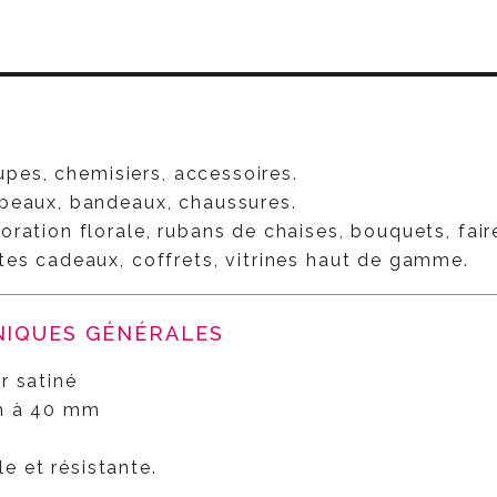
S
jupes, chemisiers, accessoires.
peaux, bandeaux, chaussures.
ration florale, rubans de chaises, bouquets, fair
tes cadeaux, coffrets, vitrines haut de gamme.
NIQUES GÉNÉRALES
r satiné
mm à 40 mm
le et résistante.