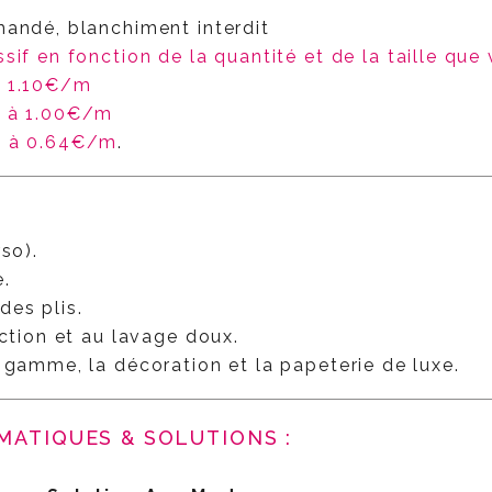
mandé, blanchiment interdit
ssif en fonction de la quantité et de la taille que
à 1.10€/m
m à 1.00€/m
m à 0.64€/m
.
so).
.
des plis.
action et au lavage doux.
 gamme, la décoration et la papeterie de luxe.
MATIQUES & SOLUTIONS :