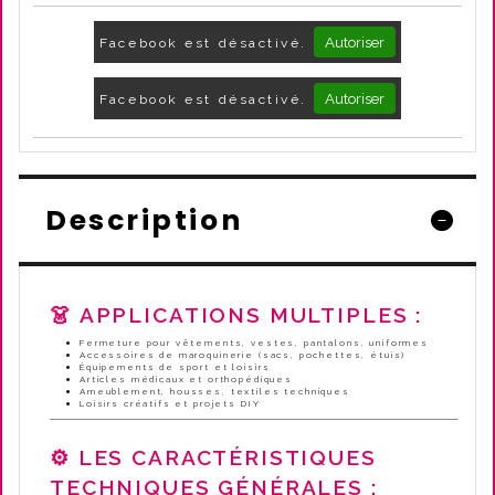
Autoriser
Facebook est désactivé.
Autoriser
Facebook est désactivé.
Description
👗 APPLICATIONS MULTIPLES :
Fermeture pour vêtements, vestes, pantalons, uniformes
Accessoires de maroquinerie (sacs, pochettes, étuis)
Équipements de sport et loisirs
Articles médicaux et orthopédiques
Ameublement, housses, textiles techniques
Loisirs créatifs et projets DIY
⚙️ LES CARACTÉRISTIQUES
TECHNIQUES GÉNÉRALES :