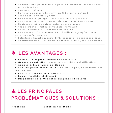
Composition : polyamide 6.6 pour les crochets, aspect velour
pour les boucles
Largeurs : 30 mm
Densité des crochets : environ 500 crochets / cm2
Epaisseur : environ 1.30 mm
Resistance au pelage : de 0.6 N / cm à 2.4 N / cm
Resistance au cisaillement : de 8.6 N/cm2 à 25 N/ cm2
Couleurs : noir et autres coloris sur demande
Type : crochet (mâle) et velours (femelle)
Pose : à coudre sur tout type de textile
Résistance : forte adhérence, réutilisable jusqu’à 10 000
ouvertures/fermetures
Entretien : lavable jusqu’à 60°C, supporte le repassage doux
Conditionnement : au mètre ou rouleaux de 25 m sur demande
🌟 LES AVANTAGES :
Fermeture rapide, fiable et réversible
Grande durabilité
– supporte des milliers d’utilisations
Adapté à tous types de tissus
Aucune pièce métallique
– ne rouille pas, ne déforme pas
les textiles
Facile à coudre et à entretenir
Léger, flexible et discret
Disponible en différentes largeurs et coloris
⚠️ LES PRINCIPALES
PROBLÉMATIQUES & SOLUTIONS :
Problème
Solution Axe Mode