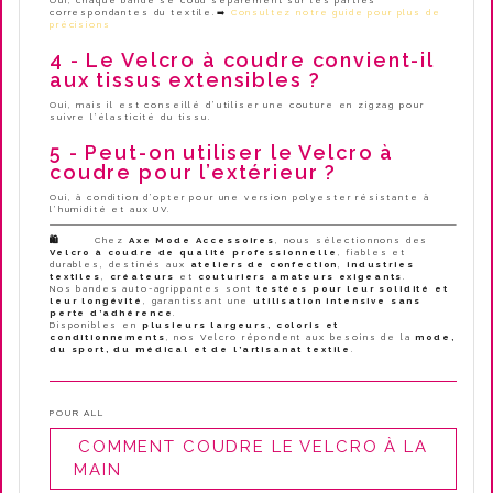
Oui, chaque bande se coud séparément sur les parties
correspondantes du textile.➡️
Consultez notre guide pour plus de
précisions
4 - Le Velcro à coudre convient-il
aux tissus extensibles ?
Oui, mais il est conseillé d’utiliser une couture en zigzag pour
suivre l’élasticité du tissu.
5 - Peut-on utiliser le Velcro à
coudre pour l’extérieur ?
Oui, à condition d’opter pour une version polyester résistante à
l’humidité et aux UV.
🛍️
Chez
Axe Mode Accessoires
, nous sélectionnons des
Velcro à coudre de qualité professionnelle
, fiables et
durables, destinés aux
ateliers de confection
,
industries
textiles
,
créateurs
et
couturiers amateurs exigeants
.
Nos bandes auto-agrippantes sont
testées pour leur solidité et
leur longévité
, garantissant une
utilisation intensive sans
perte d’adhérence
.
Disponibles en
plusieurs largeurs, coloris et
conditionnements
, nos Velcro répondent aux besoins de la
mode,
du sport, du médical et de l’artisanat textile
.
POUR ALL
COMMENT COUDRE LE VELCRO À LA
MAIN