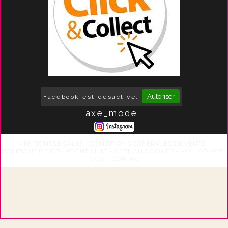
Autoriser
Facebook est désactivé.
axe_mode
MENTIONS LÉGALES
CONDITIONS GÉNÉRALES DE VENTE
POLITIQUE DE CONFIDENTIALITÉ
GESTION COOKIES
MON COMPTE
CGV
CONTACT