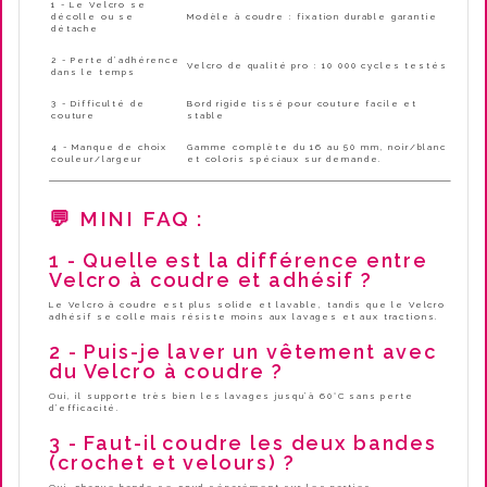
1 - Le Velcro se
décolle ou se
Modèle à coudre : fixation durable garantie
détache
2 - Perte d’adhérence
Velcro de qualité pro : 10 000 cycles testés
dans le temps
3 - Difficulté de
Bord rigide tissé pour couture facile et
couture
stable
4 - Manque de choix
Gamme complète du 16 au 50 mm, noir/blanc
couleur/largeur
et coloris spéciaux sur demande.
💬 MINI FAQ :
1 - Quelle est la différence entre
Velcro à coudre et adhésif ?
Le Velcro à coudre est plus solide et lavable, tandis que le Velcro
adhésif se colle mais résiste moins aux lavages et aux tractions.
2 - Puis-je laver un vêtement avec
du Velcro à coudre ?
Oui, il supporte très bien les lavages jusqu’à 60°C sans perte
d’efficacité.
3 - Faut-il coudre les deux bandes
(crochet et velours) ?