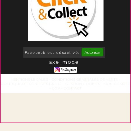
Autoriser
Facebook est désactivé.
axe_mode
MENTIONS LÉGALES
CONDITIONS GÉNÉRALES DE VENTE
POLITIQUE DE CONFIDENTIALITÉ
GESTION COOKIES
MON COMPTE
CGV
CONTACT