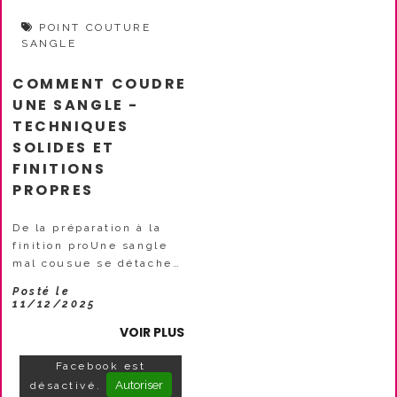
POINT COUTURE
SANGLE
COMMENT COUDRE
UNE SANGLE -
TECHNIQUES
SOLIDES ET
FINITIONS
PROPRES
De la préparation à la
finition proUne sangle
mal cousue se détache
rapidement. Une sangle
Posté le
mal renforcée se déchire
11/12/2025
dans les zones critiques.
VOIR PLUS
Mais une sangle cousue
CORRECTEMENT avec
Facebook est
RENFORCEMENT et
Autoriser
désactivé.
FINITIONS...