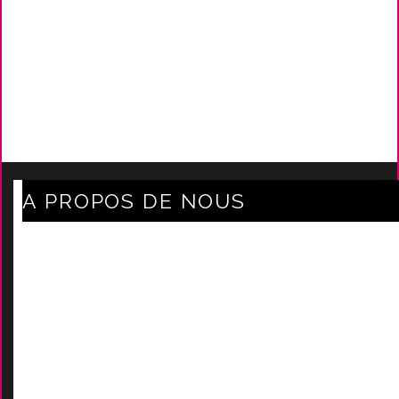
A PROPOS DE NOUS
Axe Mode Accessoires au coeur du sentier
Mentions légales
Délais Et Frais De Livraison
Conditions Générales De Ven
Tes