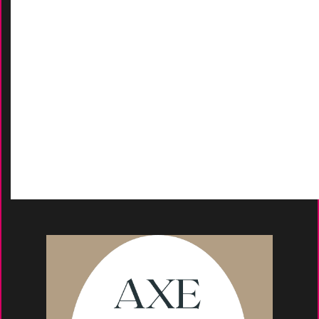
Nos marques
-
Nos certificats
AIDES
Contactez-Nous
D
emande de devis
Moyens de paieme
nt
s
Conseils et astuce
s