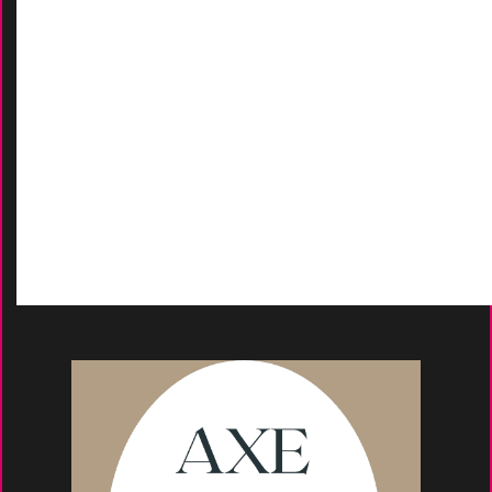
Nos marques
-
Nos certificats
AIDES
Contactez-Nous
D
emande de devis
Moyens de paieme
nt
s
Conseils et astuce
s