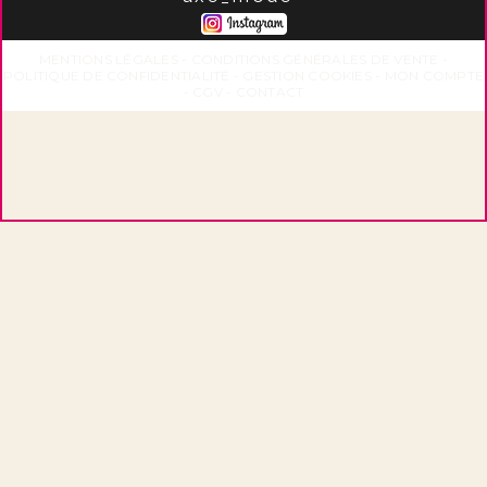
MENTIONS LÉGALES
CONDITIONS GÉNÉRALES DE VENTE
POLITIQUE DE CONFIDENTIALITÉ
GESTION COOKIES
MON COMPTE
CGV
CONTACT