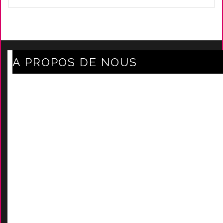
A PROPOS DE NOUS
Axe Mode Accessoires au coeur du sentier
Mentions légales
Délais Et Frais De Livraison
Conditions Générales De Ven
Tes
Nos marques
-
Nos certificats
AIDES