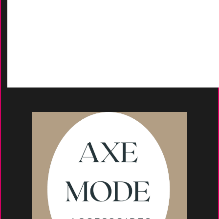
Contactez-Nous
D
emande de devis
Moyens de paieme
nt
s
Conseils et astuce
s