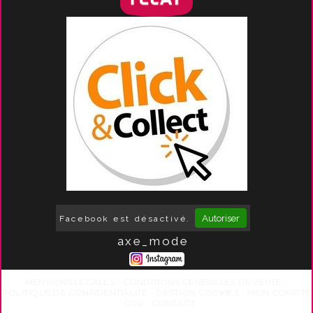
Autoriser
Facebook est désactivé.
axe_mode
MENTIONS LÉGALES
CONDITIONS GÉNÉRALES DE VENTE
POLITIQUE DE CONFIDENTIALITÉ
GESTION COOKIES
MON COMPTE
CGV
CONTACT