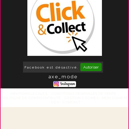
Autoriser
Facebook est désactivé.
axe_mode
MENTIONS LÉGALES
CONDITIONS GÉNÉRALES DE VENTE
POLITIQUE DE CONFIDENTIALITÉ
GESTION COOKIES
MON COMPTE
CGV
CONTACT