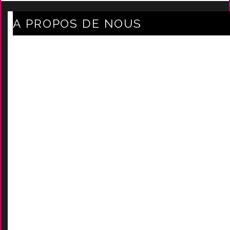
A PROPOS DE NOUS
Axe Mode Accessoires au coeur du sentier
Mentions légales
Délais Et Frais De Livraison
Conditions Générales De Ven
Tes
Nos marques
-
Nos certificats
AIDES
Contactez-Nous
D
emande de devis