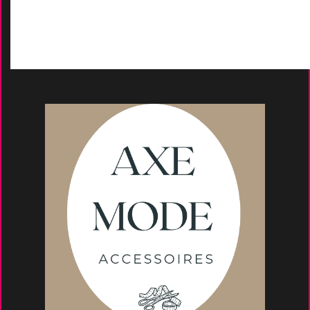
Moyens de paieme
nt
s
Conseils et astuce
s