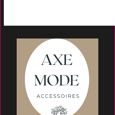
Moyens de paieme
nt
s
Conseils et astuce
s