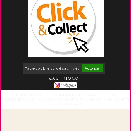
Autoriser
Facebook est désactivé.
axe_mode
MENTIONS LÉGALES
CONDITIONS GÉNÉRALES DE VENTE
POLITIQUE DE CONFIDENTIALITÉ
GESTION COOKIES
MON COMPTE
CGV
CONTACT