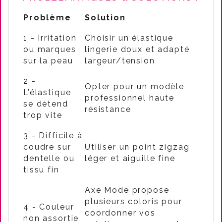
Problème
Solution
1 - Irritation
Choisir un élastique
ou marques
lingerie doux et adapté
sur la peau
largeur/tension
2 -
Opter pour un modèle
L’élastique
professionnel haute
se détend
résistance
trop vite
3 - Difficile à
coudre sur
Utiliser un point zigzag
dentelle ou
léger et aiguille fine
tissu fin
Axe Mode propose
plusieurs coloris pour
4 - Couleur
coordonner vos
non assortie