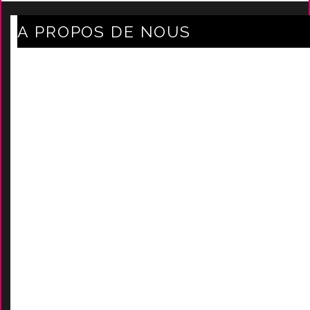
A PROPOS DE NOUS
Axe Mode Accessoires au coeur du sentier
Mentions légales
Délais Et Frais De Livraison
Conditions Générales De Ven
Tes
Nos marques
-
Nos certificats
AIDES
Contactez-Nous
D
emande de devis