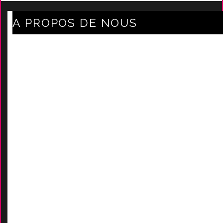
A PROPOS DE NOUS
Axe Mode Accessoires au coeur du sentier
Mentions légales
Délais Et Frais De Livraison
Conditions Générales De Ven
Tes
Nos marques
-
Nos certificats
AIDES
Contactez-Nous
D
emande de devis