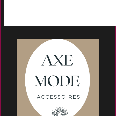
Moyens de paieme
nt
s
Conseils et astuce
s