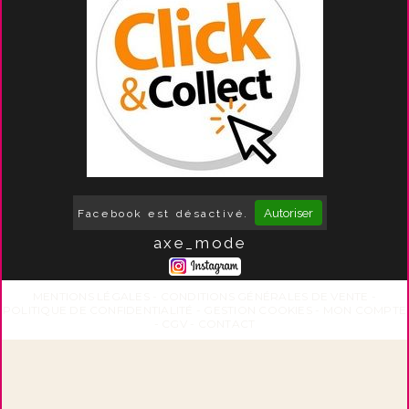
Autoriser
Facebook est désactivé.
axe_mode
MENTIONS LÉGALES
CONDITIONS GÉNÉRALES DE VENTE
POLITIQUE DE CONFIDENTIALITÉ
GESTION COOKIES
MON COMPTE
CGV
CONTACT