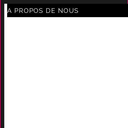
A PROPOS DE NOUS
Axe Mode Accessoires au coeur du sentier
Mentions légales
Délais Et Frais De Livraison
Conditions Générales De Ven
Tes
Nos marques
-
Nos certificats
AIDES
Contactez-Nous
D
emande de devis