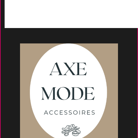
Moyens de paieme
nt
s
Conseils et astuce
s