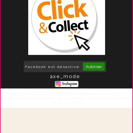
Autoriser
Facebook est désactivé.
axe_mode
MENTIONS LÉGALES
CONDITIONS GÉNÉRALES DE VENTE
POLITIQUE DE CONFIDENTIALITÉ
GESTION COOKIES
MON COMPTE
CGV
CONTACT