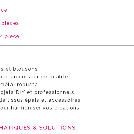
èce
 pièces
 / pièce
acs et blousons
râce au curseur de qualité
 métal robuste
ojets DIY et professionnels
e tissus épais et accessoires
 pour harmoniser vos créations
ÉMATIQUES & SOLUTIONS