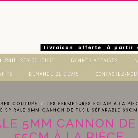
Livraison offerte à partir
OURNITURES COUTURE
BONNES AFFAIRES
N
euros en France
ATIFS
DEMANDE DE DEVIS
CONTACTEZ-NOU
URES COUTURE
LES FERMETURES ECLAIR A LA PIE
E SPIRALE 5MM CANNON DE FUSIL SÉPARABLE 55CM
ALE 5MM CANNON DE 
55CM À LA PIÈCE