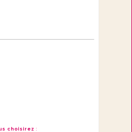
us choisirez
: