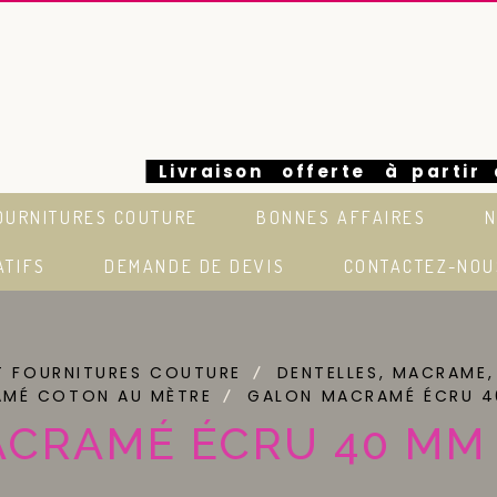
Livraison offerte à partir
OURNITURES COUTURE
BONNES AFFAIRES
N
euros en France
ATIFS
DEMANDE DE DEVIS
CONTACTEZ-NOU
T FOURNITURES COUTURE
DENTELLES, MACRAME,
MÉ COTON AU MÈTRE
GALON MACRAMÉ ÉCRU 4
CRAMÉ ÉCRU 40 MM