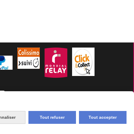
KIES
MON COMPTE
CGV
CONTACT
nnaliser
Tout refuser
Tout accepter