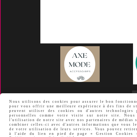
Conditions Générales De
Ven
Tes
Nos marques
-
Nos
certificats
F
Nous utilisons des cookies pour assurer le bon fonctionne
pour vous offrir une meilleure expérience à des fins de st
MENTIONS LÉGALES
CONDITIONS GÉ
peuvent utiliser des cookies ou d'autres technologies
personnelles comme votre visite sur notre site. Nous
l'utilisation de notre site avec nos partenaires de médias 
combiner celles-ci avec d'autres informations que vous le
de votre utilisation de leurs services. Vous pouvez retir
à l'aide du lien en pied de page « Gestion Cookies ».