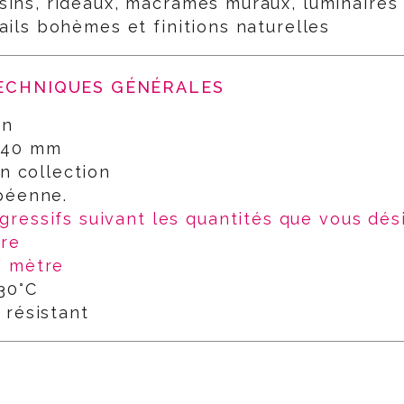
sins, rideaux, macramés muraux, luminaires
ails bohèmes et finitions naturelles
TECHNIQUES GÉNÉRALES
on
e 40 mm
on collection
opéenne.
égressifs suivant les quantités que vous dés
tre
 / mètre
 30°C
 résistant