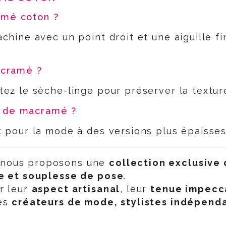
amé coton ?
chine avec un point droit et une aiguille fi
acramé ?
tez le sèche-linge pour préserver la textur
es de macramé ?
t pour la mode à des versions plus épaisses
 nous proposons une
collection exclusive
ge et souplesse de pose
.
r leur
aspect artisanal
, leur
tenue impecca
les
créateurs de mode, stylistes indépenda