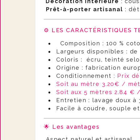
Décoration intérieure
: cous
Prêt-à-porter artisanal
: dét
⚙️ LES CARACTÉRISTIQUES 
Composition : 100 % cot
Largeurs disponibles : d
Coloris : écru, teinté sel
Origine : fabrication eur
Conditionnement
: Prix d
Soit au mètre 3.20€ / mè
Soit aux 5 mètres 2.84 €
Entretien : lavage doux à
Facile à coudre, souple et
🌟 Les avantages
Aspect naturel et artisanal