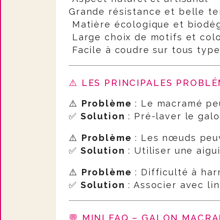
Grande résistance et belle t
Matière écologique et biodé
Large choix de motifs et colo
Facile à coudre sur tous type
⚠️ LES PRINCIPALES PROBLÉ
⚠️
Problème
: Le macramé peu
✅
Solution
: Pré-laver le galo
⚠️
Problème
: Les nœuds peuv
✅
Solution
: Utiliser une aigu
⚠️
Problème
: Difficulté à ha
✅
Solution
: Associer avec li
💬 MINI FAQ – GALON MACR