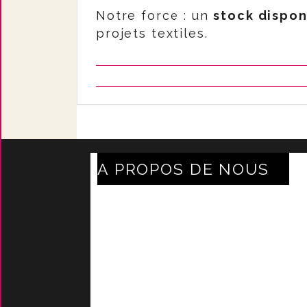
Notre force : un
stock dispon
projets textiles.
A PROPOS DE NOUS
Axe Mode Accessoires au
coeur du sentier
Mentions légales
Délais Et Frais De Livraison