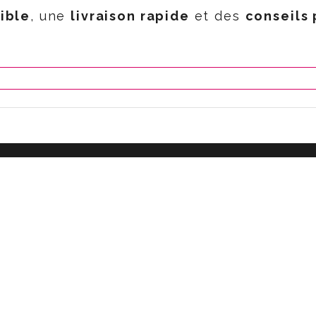
ible
, une
livraison rapide
et des
conseils
AIDES
Contactez-Nous
D
emande de
devis