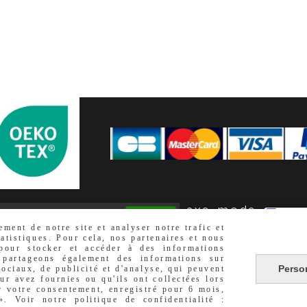
Moyens de
paieme
nt
s
Conseils et
astuce
s
axe_mode
Autoriser
acebook est désactivé.
ment de notre site et analyser notre trafic et
atistiques. Pour cela, nos partenaires et nous
NÉRALES DE VENTE
POLITIQUE DE CONFIDENTIALITÉ
GESTION COO
 pour stocker et accéder à des informations
 partageons également des informations sur
Perso
sociaux, de publicité et d'analyse, qui peuvent
ur avez fournies ou qu'ils ont collectées lors
er votre consentement, enregistré pour 6 mois,
 Voir notre politique de confidentialité :