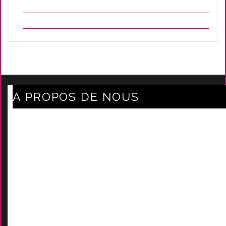
A PROPOS DE NOUS
Axe Mode Accessoires au coeur du sentier
Mentions légales
Délais Et Frais De Livraison
Conditions Générales De Ven
Tes
Nos marques
-
Nos certificats