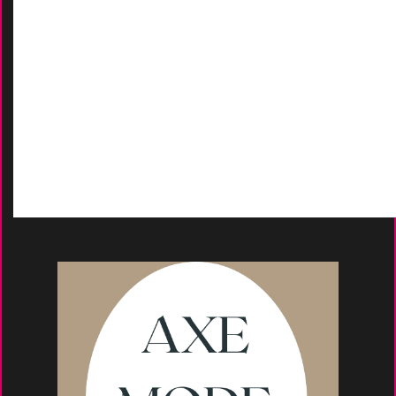
AIDES
Contactez-Nous
D
emande de devis
Moyens de paieme
nt
s
Conseils et astuce
s