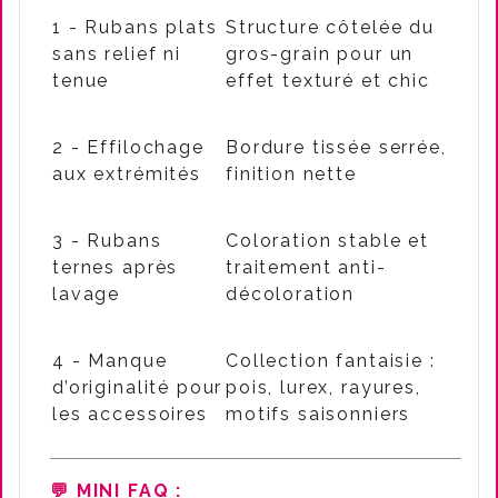
1 - Rubans plats
Structure côtelée du
sans relief ni
gros-grain pour un
tenue
effet texturé et chic
2 - Effilochage
Bordure tissée serrée,
aux extrémités
finition nette
3 - Rubans
Coloration stable et
ternes après
traitement anti-
lavage
décoloration
4 - Manque
Collection fantaisie :
d’originalité pour
pois, lurex, rayures,
les accessoires
motifs saisonniers
💬 MINI FAQ
: