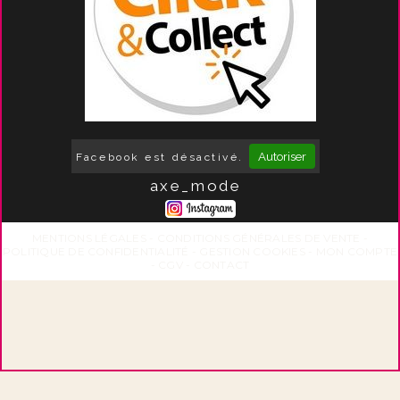
Autoriser
Facebook est désactivé.
axe_mode
MENTIONS LÉGALES
CONDITIONS GÉNÉRALES DE VENTE
POLITIQUE DE CONFIDENTIALITÉ
GESTION COOKIES
MON COMPTE
CGV
CONTACT