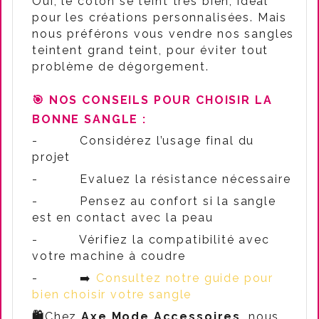
Oui, le coton se teint très bien, idéal
pour les créations personnalisées. Mais
nous préférons vous vendre nos sangles
teintent grand teint, pour éviter tout
problème de dégorgement.
🎯
NOS CONSEILS POUR CHOISIR LA
BONNE SANGLE :
-
Considérez l’usage final du
projet
-
Evaluez la résistance nécessaire
-
Pensez au confort si la sangle
est en contact avec la peau
-
Vérifiez la compatibilité avec
votre machine à coudre
-
➡️
Consultez notre guide pour
bien choisir votre sangle
🛍️
Chez
Axe Mode Accessoires
, nous