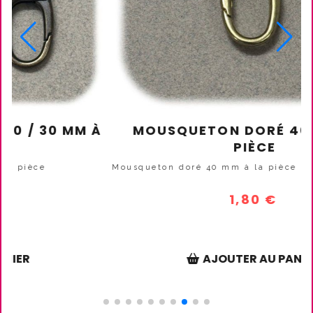
GULATEUR
MOUSQUETON ARGENT 20 /
E
40MM À LA PIÈCE
la pièce
Mousqueton argent 20 / 30 / 40mm à la p
1,50
€
ER
AJOUTER AU PANIER