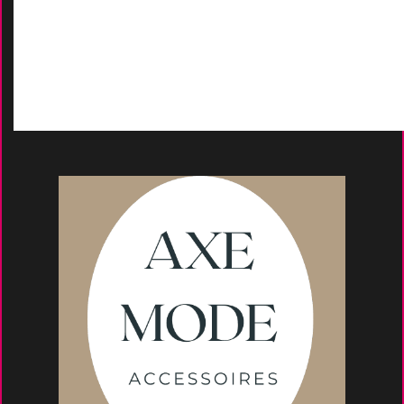
D
emande de devis
Moyens de paieme
nt
s
Conseils et astuce
s