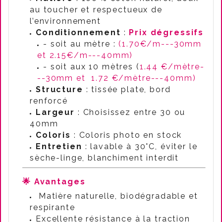
au toucher et respectueux de
l’environnement
Conditionnement
:
Prix dégressifs
- soit au mètre :
(1.70€/m---30mm
et 2.15€/m---40mm)
- soit aux 10 mètres (
1.44 €/mètre-
--30mm et
1.72 €/mètre---40mm)
Structure
: tissée plate, bord
renforcé
Largeur
: Choisissez entre 30 ou
40mm
Coloris
: Coloris photo en stock
Entretien
: lavable à 30°C, éviter le
sèche-linge, blanchiment interdit
🌟 Avantages
Matière naturelle, biodégradable et
respirante
Excellente résistance à la traction