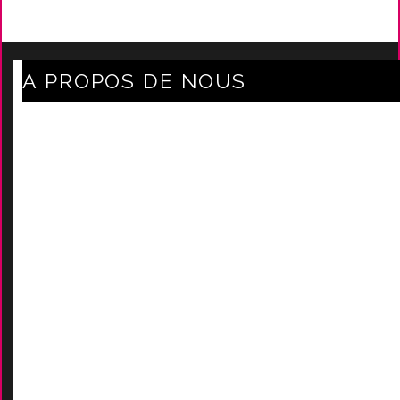
A PROPOS DE NOUS
Axe Mode Accessoires au coeur du sentier
Mentions légales
Délais Et Frais De Livraison
Conditions Générales De Ven
Tes
Nos marques
-
Nos certificats
AIDES
Contactez-Nous