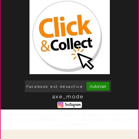
Autoriser
Facebook est désactivé.
axe_mode
MENTIONS LÉGALES
CONDITIONS GÉNÉRALES DE VENTE
POLITIQUE DE CONFIDENTIALITÉ
GESTION COOKIES
MON COMPTE
CGV
CONTACT