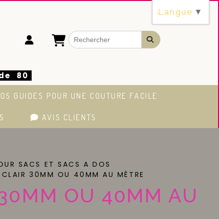
Langue
▼
 de 80
OS GUIDES POUR UNE COUTURE FACILE
S
AVIS CLIENTS
POUR SACS ET SACS A DOS
 CLAIR 30MM OU 40MM AU MÈTRE
 30MM OU 40MM AU