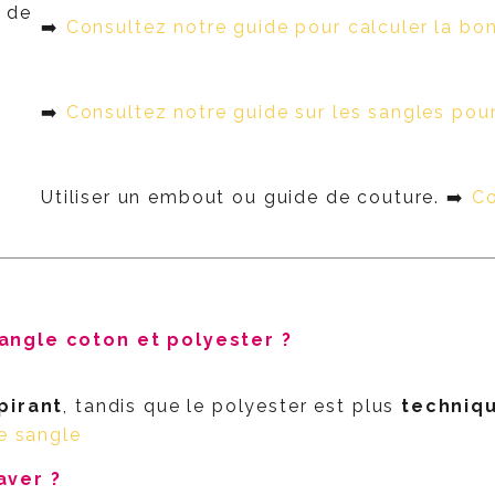
r de
➡️
Consultez notre guide pour calculer la bo
➡️
Consultez notre guide sur les sangles pour
Utiliser un embout ou guide de couture. ➡️
Co
angle coton et polyester ?
pirant
, tandis que le polyester est plus
techniq
re sangle
aver ?