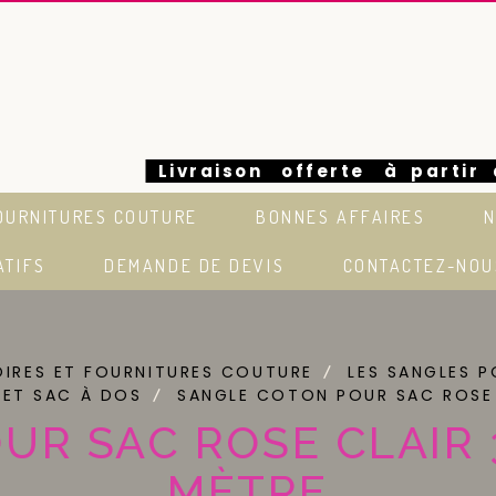
Livraison offerte à partir
OURNITURES COUTURE
BONNES AFFAIRES
N
euros en France
ATIFS
DEMANDE DE DEVIS
CONTACTEZ-NOU
IRES ET FOURNITURES COUTURE
LES SANGLES 
 ET SAC À DOS
SANGLE COTON POUR SAC ROSE
UR SAC ROSE CLAIR
MÈTRE