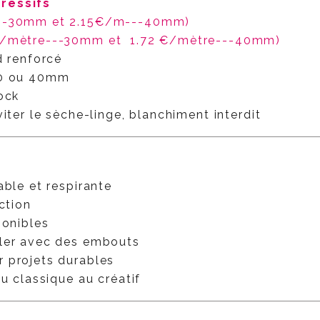
gressifs
--30mm et 2.15€/m---40mm)
€/mètre---30mm et
1.72 €/mètre---40mm)
d renforcé
30 ou 40mm
ock
viter le sèche-linge, blanchiment interdit
ble et respirante
ction
ponibles
ler avec des embouts
 projets durables
du classique au créatif