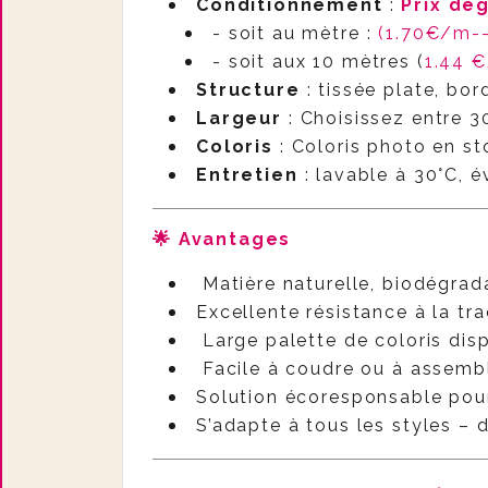
Conditionnement
:
Prix dé
- soit au mètre :
(1.70€/m-
- soit aux 10 mètres (
1.44 
Structure
: tissée plate, bor
Largeur
: Choisissez entre 
Coloris
: Coloris photo en st
Entretien
: lavable à 30°C, é
🌟 Avantages
Matière naturelle, biodégrada
Excellente résistance à la tra
Large palette de coloris dis
Facile à coudre ou à assemb
Solution écoresponsable pour
S’adapte à tous les styles – 