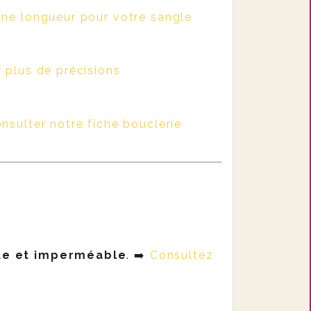
nne longueur pour votre sangle
 plus de précisions
nsulter notre fiche bouclerie
ue et imperméable
. ➡️
Consultez