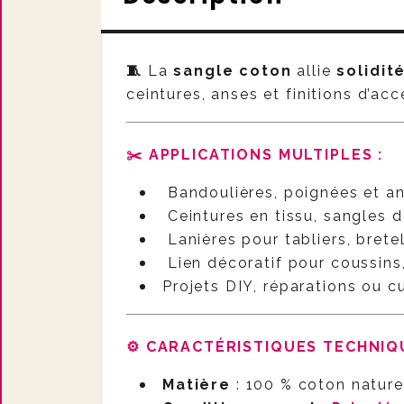
🧵
La
sangle coton
allie
solidit
ceintures, anses et finitions d’ac
✂️ APPLICATIONS MULTIPLES :
Bandoulières, poignées et a
Ceintures en tissu, sangles 
Lanières pour tabliers, brete
Lien décoratif pour coussins
Projets DIY, réparations ou c
⚙️ CARACTÉRISTIQUES TECHNI
Matière
: 100 % coton nature