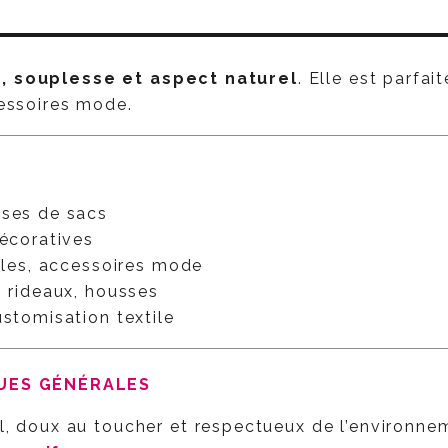
é, souplesse et aspect naturel
. Elle est parfai
cessoires mode.
nses de sacs
décoratives
lles, accessoires mode
, rideaux, housses
ustomisation textile
QUES GÉNÉRALES
l, doux au toucher et respectueux de l’environne