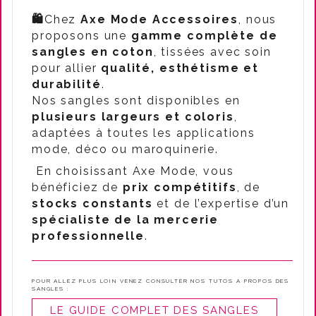
🛍️
Chez
Axe Mode Accessoires
, nous
proposons une
gamme complète de
sangles en coton
, tissées avec soin
pour allier
qualité, esthétisme et
durabilité
.
Nos sangles sont disponibles en
plusieurs largeurs et coloris
,
adaptées à toutes les applications
mode, déco ou maroquinerie.
En choisissant Axe Mode, vous
bénéficiez de
prix compétitifs
, de
stocks constants
et de l’expertise d’un
spécialiste de la mercerie
professionnelle
.
POUR ALLEZ PLUS LOIN VENEZ CONSULTER NOS TUTOS A PROPOS DES
SANGLES :
LE GUIDE COMPLET DES SANGLES