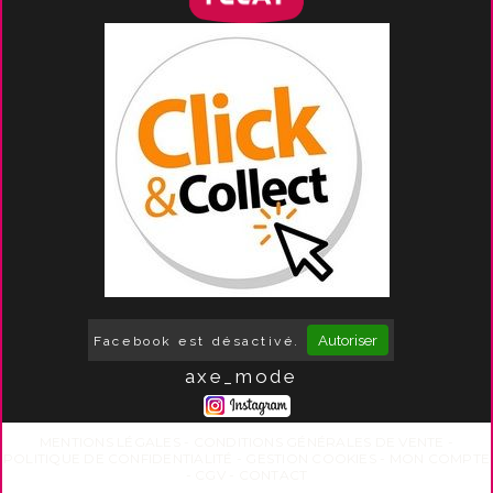
Autoriser
Facebook est désactivé.
axe_mode
MENTIONS LÉGALES
CONDITIONS GÉNÉRALES DE VENTE
POLITIQUE DE CONFIDENTIALITÉ
GESTION COOKIES
MON COMPTE
CGV
CONTACT