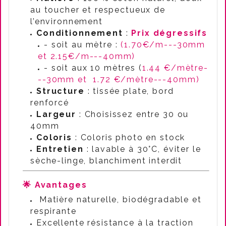
au toucher et respectueux de
l’environnement
Conditionnement
:
Prix dégressifs
- soit au mètre :
(1.70€/m---30mm
et 2.15€/m---40mm)
- soit aux 10 mètres (
1.44 €/mètre-
--30mm et
1.72 €/mètre---40mm)
Structure
: tissée plate, bord
renforcé
Largeur
: Choisissez entre 30 ou
40mm
Coloris
: Coloris photo en stock
Entretien
: lavable à 30°C, éviter le
sèche-linge, blanchiment interdit
🌟 Avantages
Matière naturelle, biodégradable et
respirante
Excellente résistance à la traction