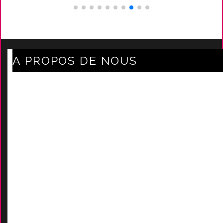
A PROPOS DE NOUS
Axe Mode Accessoires au coeur du sentier
Mentions légales
Délais Et Frais De Livraison
Conditions Générales De Ven
Tes
Nos marques
-
Nos certificats
AIDES