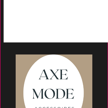
Contactez-Nous
D
emande de devis
Moyens de paieme
nt
s
Conseils et astuce
s