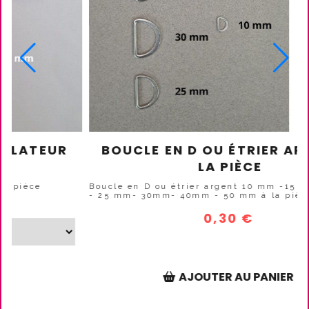
TRIER DORÉ À LA
MOUSQUETON ARGENT
CE
40MM À LA P
 10 mm -15 mm -20 mm -
Mousqueton argent 20 / 30 / 40
ièce
€
1,50
€
AU PANIER
AJOUTER AU P