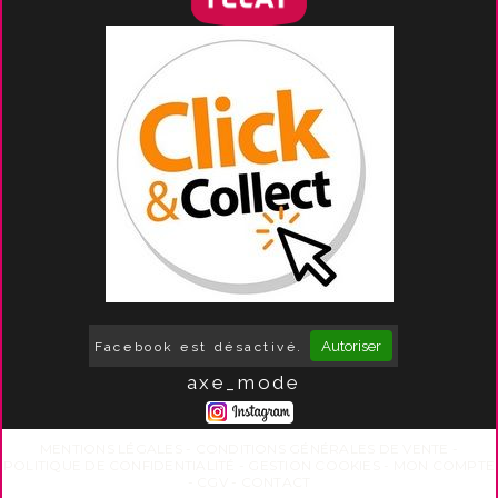
Autoriser
Facebook est désactivé.
axe_mode
MENTIONS LÉGALES
CONDITIONS GÉNÉRALES DE VENTE
POLITIQUE DE CONFIDENTIALITÉ
GESTION COOKIES
MON COMPTE
CGV
CONTACT