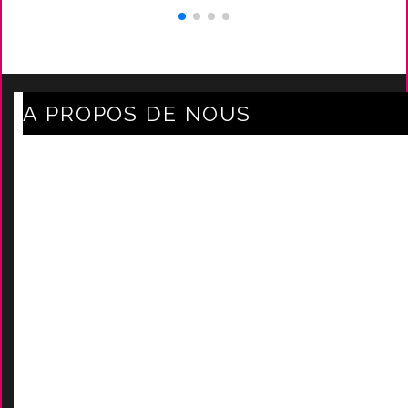
A PROPOS DE NOUS
Axe Mode Accessoires au coeur du sentier
Mentions légales
Délais Et Frais De Livraison
Conditions Générales De Ven
Tes
Nos marques
-
Nos certificats
AIDES