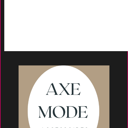
Contactez-Nous
D
emande de devis
Moyens de paieme
nt
s
Conseils et astuce
s