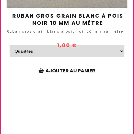
RUBAN GROS GRAIN FANTA
AU MÈTRE
Ruban gros grain fantaisie 6 mm au 
1,00
€
RAYÉ BLANC
AJOUTER AU PANIE
M AU MÈTRE
ine argent 20mm au
ANIER