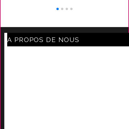
A PROPOS DE NOUS
Axe Mode Accessoires au coeur du sentier
Mentions légales
Délais Et Frais De Livraison
Conditions Générales De Ven
Tes
Nos marques
-
Nos certificats
AIDES