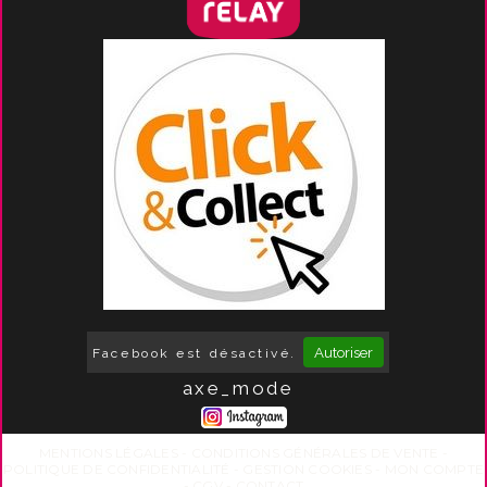
Autoriser
Facebook est désactivé.
axe_mode
MENTIONS LÉGALES
CONDITIONS GÉNÉRALES DE VENTE
POLITIQUE DE CONFIDENTIALITÉ
GESTION COOKIES
MON COMPTE
CGV
CONTACT