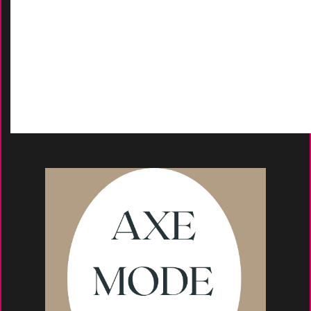
Contactez-Nous
D
emande de devis
Moyens de paieme
nt
s
Conseils et astuce
s